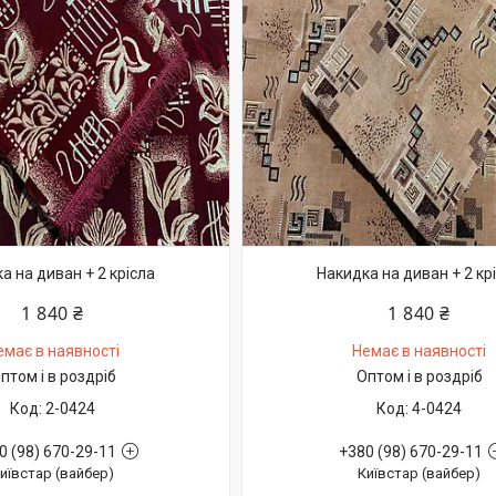
а на диван + 2 крісла
Накидка на диван + 2 кр
1 840 ₴
1 840 ₴
емає в наявності
Немає в наявності
птом і в роздріб
Оптом і в роздріб
2-0424
4-0424
0 (98) 670-29-11
+380 (98) 670-29-11
иївстар (вайбер)
Київстар (вайбер)