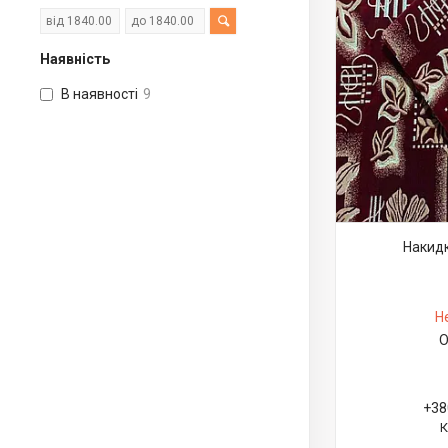
Наявність
В наявності
9
Накидк
Н
О
+38
К