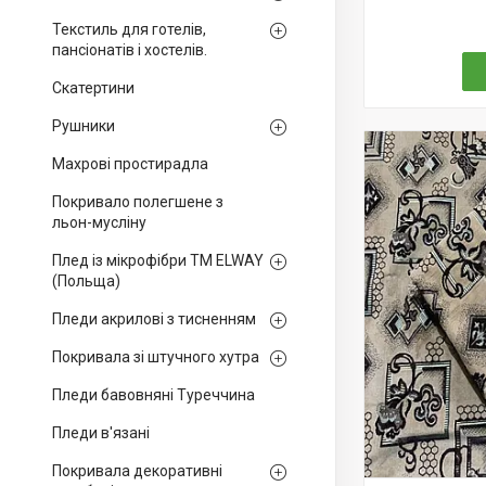
Текстиль для готелів,
пансіонатів і хостелів.
Скатертини
Рушники
Махрові простирадла
Покривало полегшене з
льон-мусліну
Плед із мікрофібри ТМ ELWAY
(Польща)
Пледи акрилові з тисненням
Покривала зі штучного хутра
Пледи бавовняні Туреччина
Пледи в'язані
Покривала декоративні