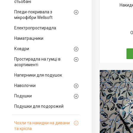
стьобані
Накидк
Пледи-покривала з
мікрофібри Wellsoft
Електропростирадла
О
Наматрацники
Ковдри
Простирадла на гумці в
асортименті
Наперники для подушок
Наволочки
Подушки
Подушки для подорожей
Чохли та накидки на дивани
та крісла