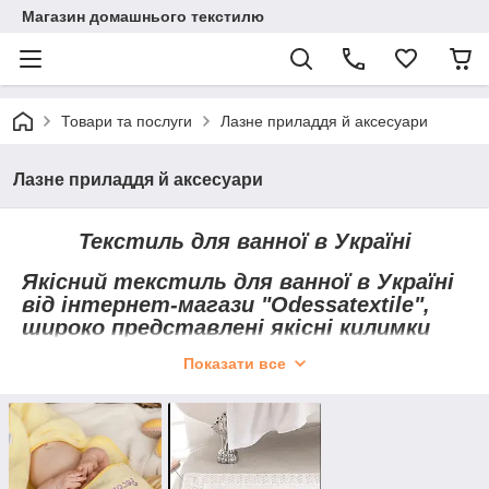
Магазин домашнього текстилю
Товари та послуги
Лазне приладдя й аксесуари
Лазне приладдя й аксесуари
Текстиль для ванної в Україні
Якісний текстиль для ванної в Україні
від інтернет-магази "Оdessatextile",
широко представлені якісні килимки
для ванної кімнати, величезний вибір
Показати все
рушників, набори у ванну кімнату,
набори для сауни, всі товари високої
якості тішити свого власника. Тільки
в нас вигідно придбати текстиль для
ванної, який зроблений із якісних
матеріалів, і це без сумнівів дуже