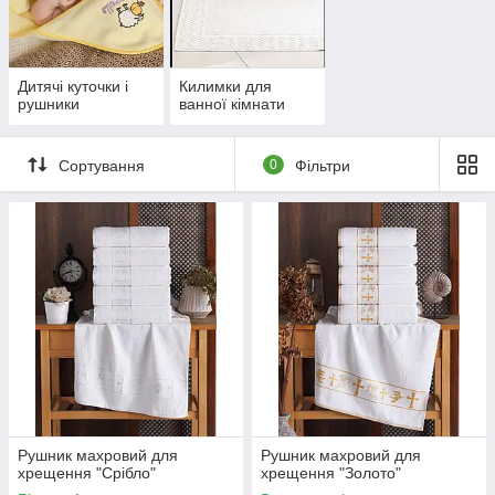
важливий чинник, який впливає на
комфорт і приємний відпочинок.
Дитячі куточки і
Килимки для
рушники
ванної кімнати
Сортування
0
Фільтри
Рушник махровий для
Рушник махровий для
хрещення "Срібло"
хрещення "Золото"