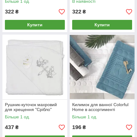
Більше 1 од.
В наявності
322
322
₴
₴
Купити
Купити
Рушник-куточок махровий
Килимок для ванної Colorful
для хрещення "Срібло"
Home в ассортименті
Більше 1 од.
Більше 1 од.
437
196
₴
₴