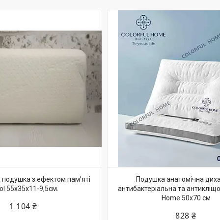
подушка з ефектом пам'яті
Подушка анатомічна дих
ol 55х35х11-9,5см.
антибактеріальна та антикліщов
Home 50х70 см
1 104 ₴
828 ₴