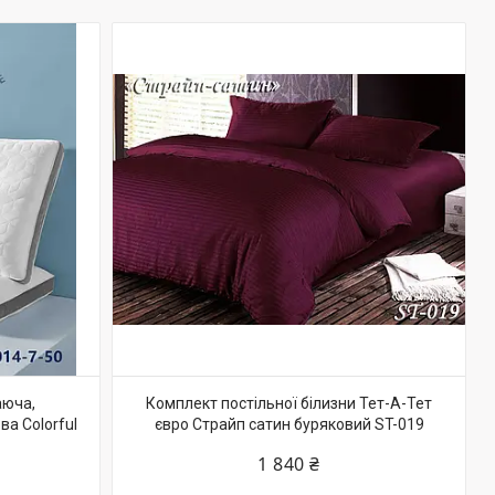
аюча,
Комплект постільної білизни Тет-А-Тет
а Colorful
євро Страйп сатин буряковий ST-019
1 840 ₴