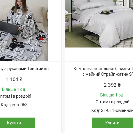
су з рукавами Товстий кіт
Комплект постільної білизни 
сімейний Страйп-сатин S
1 104 ₴
2 392 ₴
Більше 1 од.
Більше 1 од.
птом і в роздріб
Оптом і в роздріб
pmp-063
ST-011-сімейни
Купити
Купити