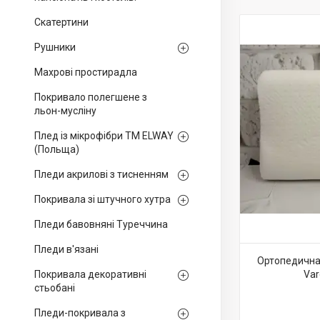
Скатертини
Рушники
Махрові простирадла
Покривало полегшене з
льон-мусліну
Плед із мікрофібри ТМ ELWAY
(Польща)
Пледи акрилові з тисненням
Покривала зі штучного хутра
Пледи бавовняні Туреччина
Пледи в'язані
Ортопедична 
Покривала декоративні
Var
стьобані
Пледи-покривала з