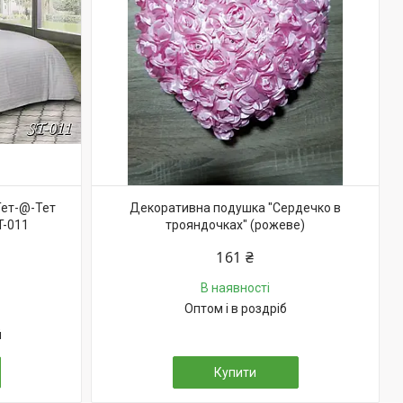
Тет-@-Тет
Декоративна подушка "Сердечко в
T-011
трояндочках" (рожеве)
161 ₴
В наявності
Оптом і в роздріб
й
Купити