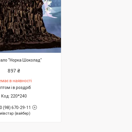
ало "Норка Шоколад"
897 ₴
емає в наявності
птом і в роздріб
220*240
0 (98) 670-29-11
иївстар (вайбер)