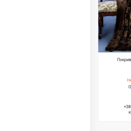
Покрив
Н
О
+38
К