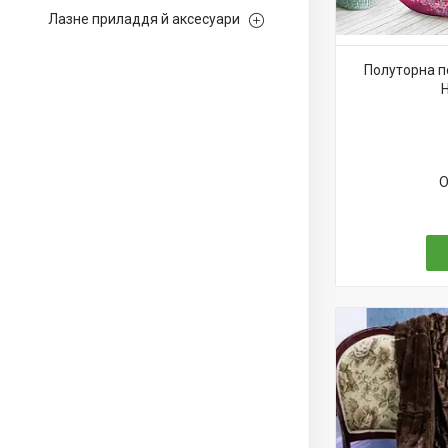
Лазне приладдя й аксесуари
Полуторна п
О