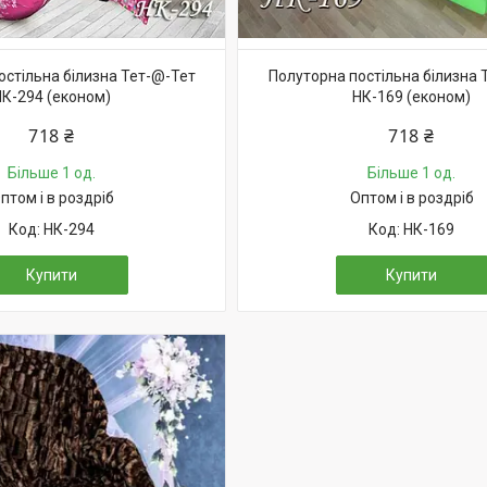
остільна білизна Тет-@-Тет
Полуторна постільна білизна 
НК-294 (економ)
НК-169 (економ)
718 ₴
718 ₴
Більше 1 од.
Більше 1 од.
птом і в роздріб
Оптом і в роздріб
НК-294
НК-169
Купити
Купити