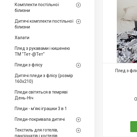
Комплекти постільної
білизни
Дитячі комплекти постільної
білизни
Халати
Плед з рукавами і кишенею
ТМ "Тет-@Тет"
Пледи з флісу
Плед з флі
Дитячі пледи з флісу (розмір
160х210)
Пледи світяться в темряві
День-Ніч
О
Пледи - м'які іграшки 3 в 1
Пледи-покривала дитячі
Текстиль для готелів,
пансіонатів і хостелів.