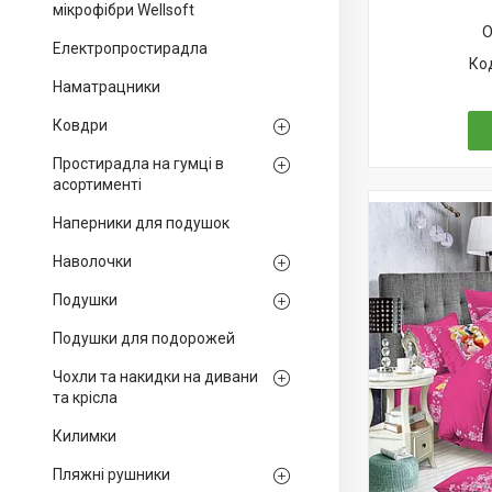
мікрофібри Wellsoft
О
Електропростирадла
Наматрацники
Ковдри
Простирадла на гумці в
асортименті
Наперники для подушок
Наволочки
Подушки
Подушки для подорожей
Чохли та накидки на дивани
та крісла
Килимки
Пляжні рушники