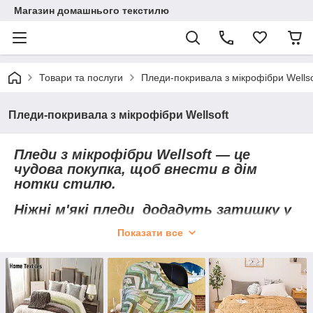
Магазин домашнього текстилю
Товари та послуги
Пледи-покривала з мікрофібри Wellso
Пледи-покривала з мікрофібри Wellsoft
Пледи з мікрофібри Wellsoft — це
чудова покупка, щоб внести в дім
нотки стилю.
Ніжні м'які
пледи
додадуть затишку у
вашу кімнату.
Показати все