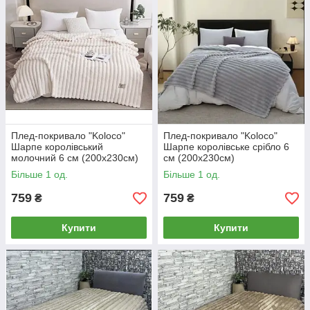
Плед-покривало "Koloco"
Плед-покривало "Koloco"
Шарпе королівський
Шарпе королівське срібло 6
молочний 6 см (200x230cм)
см (200x230cм)
Більше 1 од.
Більше 1 од.
759
759
₴
₴
Купити
Купити