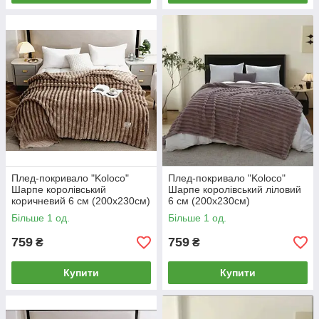
Плед-покривало "Koloco"
Плед-покривало "Koloco"
Шарпе королівський
Шарпе королівський ліловий
коричневий 6 см (200x230cм)
6 см (200x230cм)
Більше 1 од.
Більше 1 од.
759
759
₴
₴
Купити
Купити