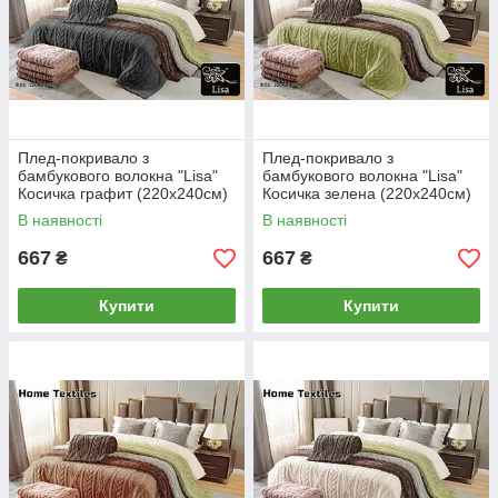
Плед-покривало з
Плед-покривало з
бамбукового волокна "Lisa"
бамбукового волокна "Lisa"
Косичка графит (220x240cм)
Косичка зелена (220x240cм)
В наявності
В наявності
667
667
₴
₴
Купити
Купити