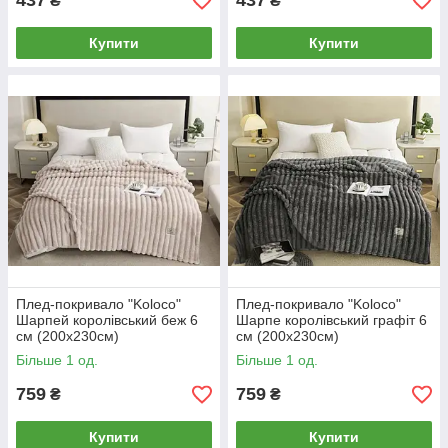
437
437
₴
₴
Купити
Купити
Плед-покривало "Koloco"
Плед-покривало "Koloco"
Шарпей королівський беж 6
Шарпе королівський графіт 6
см (200x230cм)
см (200x230cм)
Більше 1 од.
Більше 1 од.
759
759
₴
₴
Купити
Купити