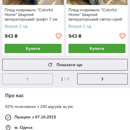
Плед-покривало "Colorful
Плед-покривало "Colorful
Home" Шарпей
Home" Шарпей
імператорський графіт 7 см
імператорський світло-сірий
(200x220cм)
7 см (200x220cм)
Більше 1 од.
Більше 1 од.
943
943
₴
₴
Купити
Купити
Показати ще
1
/ 3
Про нас
82% позитивних з 180 відгуків за рік
Працює з 07.10.2015
м. Одеса