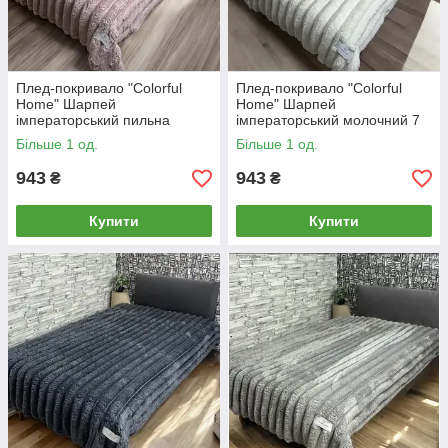
Плед-покривало "Colorful
Плед-покривало "Colorful
Home" Шарпей
Home" Шарпей
імператорський пильна
імператорський молочний 7
троянда 7 см (200x220cм)
см (200x220cм)
Більше 1 од.
Більше 1 од.
943
943
₴
₴
Купити
Купити