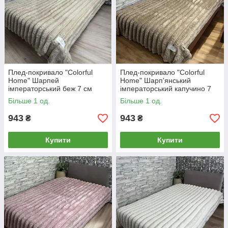
Плед-покривало "Colorful
Плед-покривало "Colorful
Home" Шарпей
Home" Шарп'янський
імператорський беж 7 см
імператорський капучино 7
(200x220cм)
см (200x220 см)
Більше 1 од.
Більше 1 од.
943
943
₴
₴
Купити
Купити