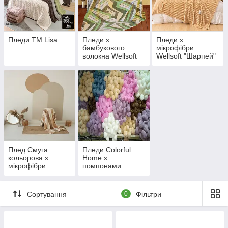
Пледи ТМ Lisa
Пледи з
Пледи з
бамбукового
мікрофібри
волокна Wellsoft
Wellsoft "Шарпей"
Плед Смуга
Пледи Colorful
кольорова з
Home з
мікрофібри
помпонами
Wellsoft ТМ Koloco
Сортування
0
Фільтри