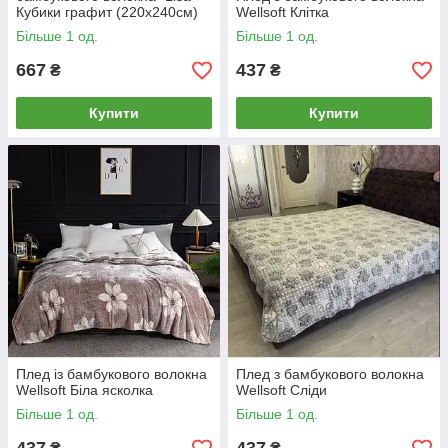
Кубики графит (220x240cм)
Wellsoft Клітка
Більше 1 од.
Більше 1 од.
667
437
₴
₴
Купити
Купити
Плед із бамбукового волокна
Плед з бамбукового волокна
Wellsoft Біла ясколка
Wellsoft Сліди
Більше 1 од.
Більше 1 од.