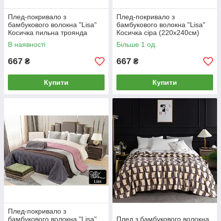
Плед-покривало з
Плед-покривало з
бамбукового волокна "Lisa"
бамбукового волокна "Lisa"
Косичка пильна троянда
Косичка сіра (220x240cм)
(220x240cм)
В наявності
Більше 1 од.
667
667
₴
₴
Купити
Купити
Плед-покривало з
бамбукового волокна "Lisa"
Плед з бамбукового волокна