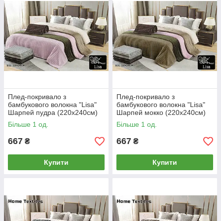
Плед-покривало з
Плед-покривало з
бамбукового волокна "Lisa"
бамбукового волокна "Lisa"
Шарпей пудра (220x240cм)
Шарпей мокко (220x240cм)
Більше 1 од.
Більше 1 од.
667
667
₴
₴
Купити
Купити