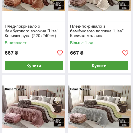
Плед-покривало з
Плед-покривало з
бамбукового волокна "Lisa"
бамбукового волокна "Lisa"
Косичка руда (220x240cм)
Косичка молочна
(220x240cм)
В наявності
Більше 1 од.
667
667
₴
₴
Купити
Купити