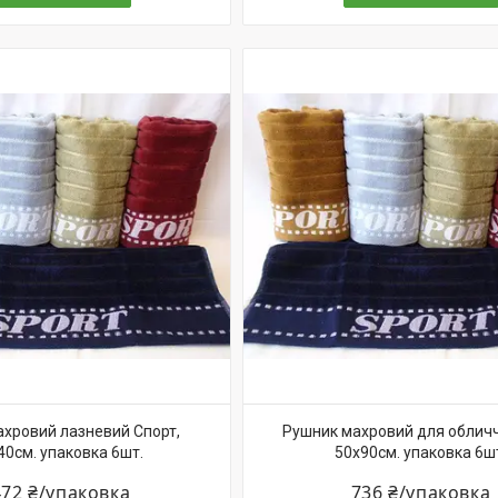
хровий лазневий Спорт,
Рушник махровий для обличч
40см. упаковка 6шт.
50х90см. упаковка 6ш
472 ₴/упаковка
736 ₴/упаковка