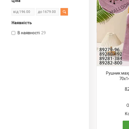
Ціна
Наявність
В наявності
29
Рушник мах
70х1
8
О