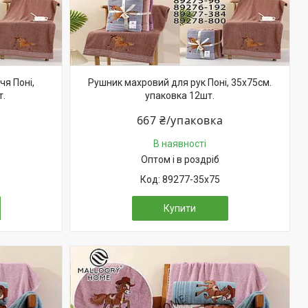
я Поні,
Рушник махровий для рук Поні, 35х75см.
т.
упаковка 12шт.
667 ₴/упаковка
В наявності
Оптом і в роздріб
89277-35х75
Купити