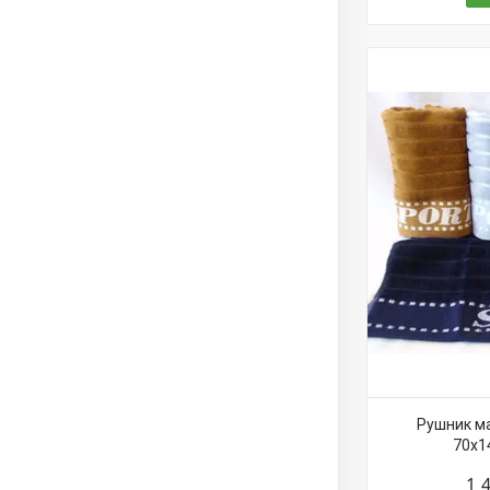
Рушник ма
70х1
1 