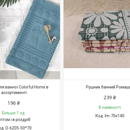
я ванної Colorful Home в
Рушник банний Ромаш
ассортименті
239 ₴
196 ₴
В наявності
Більше 1 од.
lm-70х140
птом і в роздріб
D-6205-50*70