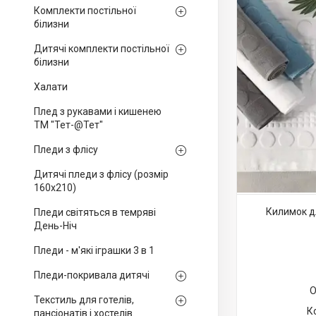
Комплекти постільної
білизни
Дитячі комплекти постільної
білизни
Халати
Плед з рукавами і кишенею
ТМ "Тет-@Тет"
Пледи з флісу
Дитячі пледи з флісу (розмір
160х210)
Килимок дл
Пледи світяться в темряві
День-Ніч
Пледи - м'які іграшки 3 в 1
Пледи-покривала дитячі
О
Текстиль для готелів,
пансіонатів і хостелів.