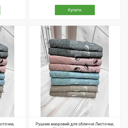
Купити
сточки,
Рушник махровий для обличчя Листочки,