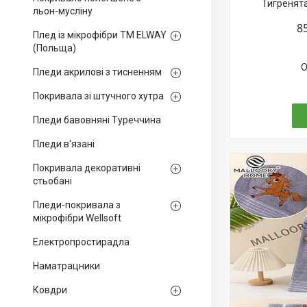
Тигренята
льон-мусліну
8
Плед із мікрофібри ТМ ELWAY
(Польща)
О
Пледи акрилові з тисненням
Покривала зі штучного хутра
Пледи бавовняні Туреччина
Пледи в'язані
Покривала декоративні
стьобані
Пледи-покривала з
мікрофібри Wellsoft
Електропростирадла
Наматрацники
Ковдри