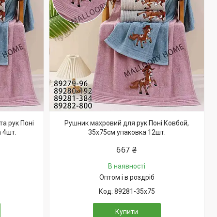
а рук Поні
Рушник махровий для рук Поні Ковбой,
 4шт.
35х75см упаковка 12шт.
667 ₴
В наявності
Оптом і в роздріб
89281-35х75
Купити