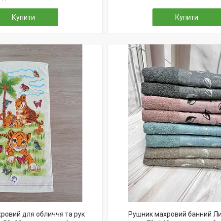
Купити
Купити
ровий для обличчя та рук
Рушник махровий банний Ли