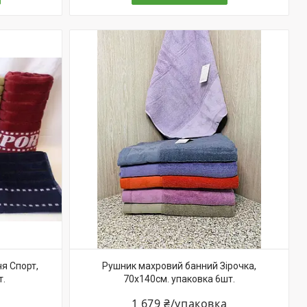
я Спорт,
Рушник махровий банний Зірочка,
т.
70х140см. упаковка 6шт.
1 679 ₴/упаковка