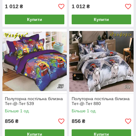
1 012
1 012
₴
₴
Купити
Купити
Полуторна постільна білизна
Полуторна постільна білизна
Тет-@-Тет 539
Тет-@-Тет 880
Більше 1 од.
Більше 1 од.
856
856
₴
₴
Купити
Купити