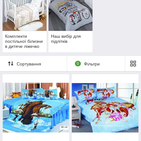
Комплекти
Наш вибір для
постільної білизни
підлітків
в дитяче ліжечко
ТМ Тет-@-Тет
Сортування
0
Фільтри