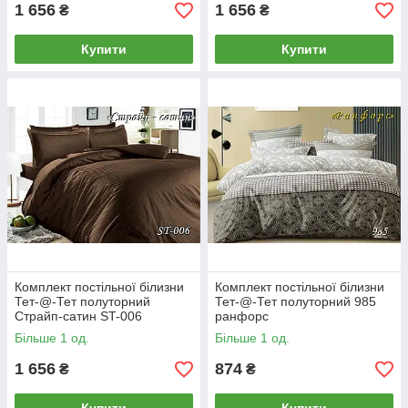
1 656
1 656
₴
₴
Купити
Купити
Комплект постільної білизни
Комплект постільної білизни
Тет-@-Тет полуторний
Тет-@-Тет полуторний 985
Страйп-сатин ST-006
ранфорс
Більше 1 од.
Більше 1 од.
1 656
874
₴
₴