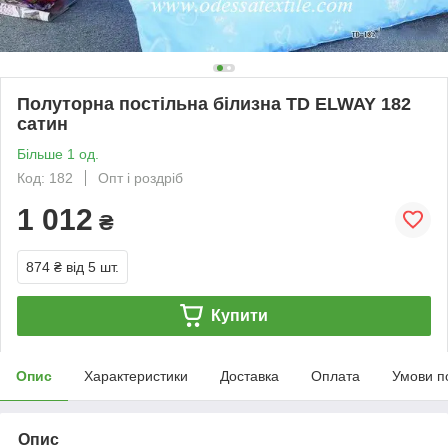
Полуторна постільна білизна TD ELWAY 182
сатин
Більше 1 од.
Код: 182
Опт і роздріб
1 012
₴
874 ₴
від 5 шт.
Купити
Опис
Характеристики
Доставка
Оплата
Умови п
Опис