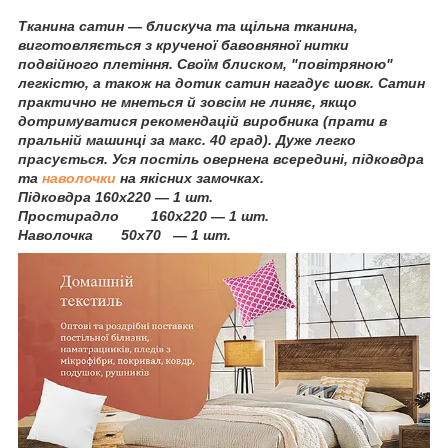
Тканина сатин — блискуча та щільна тканина,
виготовляється з крученої бавовняної нитки
подвійного плетіння. Своїм блиском, "повітряною"
легкістю, а також на дотик сатин нагадує шовк. Сатин
практично не мнеться й зовсім не линяє, якщо
дотримуватися рекомендацій виробника (прати в
пральній машинці за макс. 40 град). Дуже легко
прасується. Уся постіль овернена всередині, підковдра
та
наволочки
на якісних замочках.
Підковдра 160х220 — 1 шт.
Простирадло 160х220 — 1 шт.
Наволочка 50х70 — 1 шт.