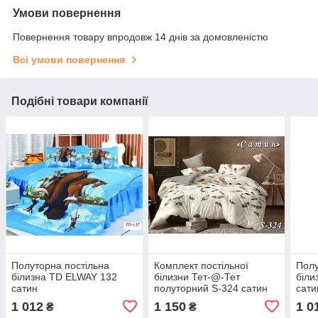
Умови повернення
Повернення товару впродовж 14 днів за домовленістю
Всі умови повернення
Подібні товари компанії
Полуторна постільна
Комплект постільної
Полу
білизна TD ELWAY 132
білизни Тет-@-Тет
біли
сатин
полуторний S-324 сатин
сати
1 012
1 150
1 0
₴
₴