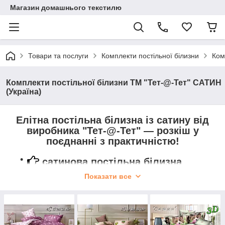
Магазин домашнього текстилю
Товари та послуги
Комплекти постільної білизни
Ком
Комплекти постільної білизни ТМ "Тет-@-Тет" САТИН
(Україна)
Елітна постільна білизна із сатину від
виробника "Тет-@-Тет" — розкіш у
поєднанні з практичністю!
сатинова постільна білизна
(100% бавовна) від ПРОІЗВОДІТЕЛЯ;
Показати все
можливість оплати після
отримання товару накладеною
платежетою;