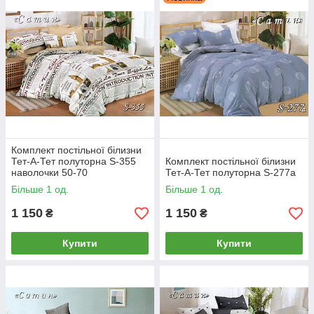
розкрою тканини. Це не розглядається
як брак і не є причиною для повернення
чи заміни.
У всіх комплектах, які йдуть із
компаньйоном, наволочки можуть
бути або як підковдра або як
простирадло!
Комплект постільної білизни
Тет-А-Тет полуторна S-355
Комплект постільної білизни
наволочки 50-70
Тет-А-Тет полуторна S-277а
Більше 1 од.
Більше 1 од.
1 150
1 150
₴
₴
Купити
Купити