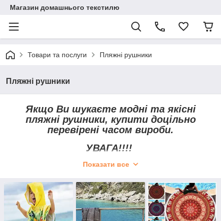
Магазин домашнього текстилю
Товари та послуги
Пляжні рушники
Пляжні рушники
Якщо Ви шукаєте модні та якісні
пляжні рушники, купити доцільно
перевірені часом вироби.
УВАГА!!!!
Показати все
Кольори виробів на фото можуть
відрізнятися від реальних залежно від
параметрів, кольоропередавання
монітора. Це не розглядається як
брак і не є причиною для повернення
або заміни.