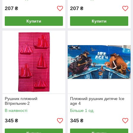
207
207
₴
₴
Купити
Купити
Рушник пляжний
Пляжний рушник дитяче Ice
Вітрильник-2
age 4
В наявності
Більше 1 од.
345
345
₴
₴