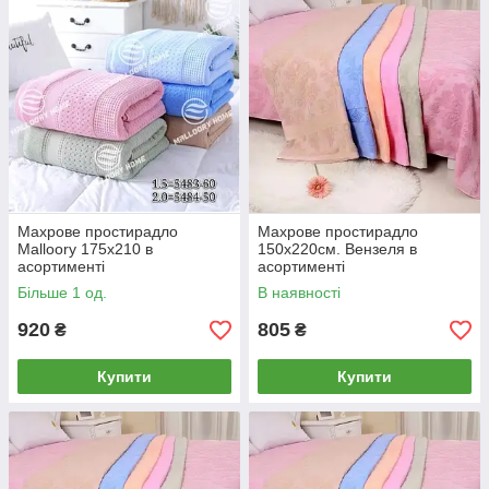
Махрове простирадло
Махрове простирадло
Malloory 175x210 в
150х220см. Вензеля в
асортименті
асортименті
Більше 1 од.
В наявності
920
805
₴
₴
Купити
Купити