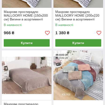
Махрове простирадло
Махрове простирадло
MALLOORY HOME (150x200
MALLOORY HOME (200x220
см) Вигини в асортименті
см) Вигини в асортименті
В наявності
В наявності
966
1 380
₴
₴
Купити
Купити
Махрове простирадло