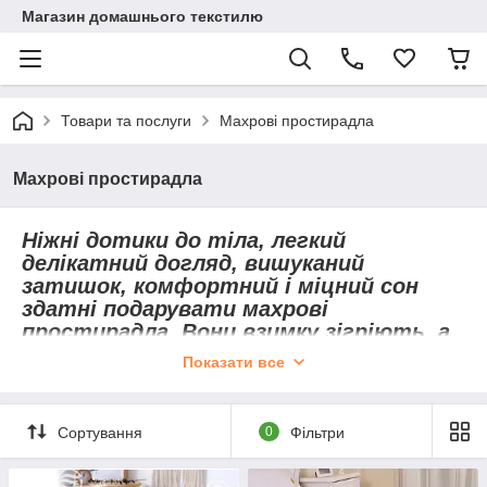
Магазин домашнього текстилю
Товари та послуги
Махрові простирадла
Махрові простирадла
Ніжні дотики до тіла, легкий
делікатний догляд, вишуканий
затишок, комфортний і міцний сон
здатні подарувати махрові
простирадла. Вони взимку зігріють, а
влітку дадуть змогу тілу дихати.
Показати все
Сортування
0
Фільтри