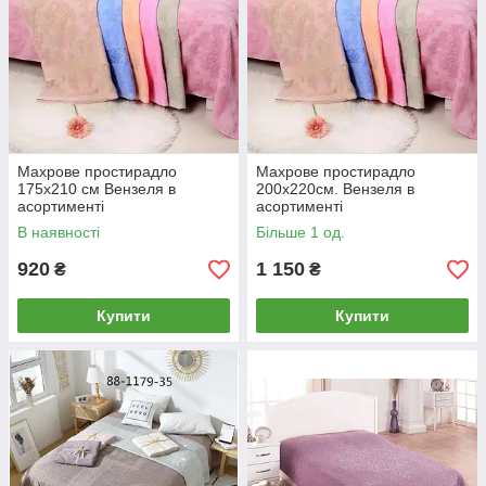
Махрове простирадло
Махрове простирадло
175х210 см Вензеля в
200х220см. Вензеля в
асортименті
асортименті
В наявності
Більше 1 од.
920
1 150
₴
₴
Купити
Купити