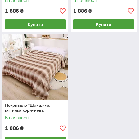
В наявності
В наявності
1 886
1 886
₴
₴
Купити
Купити
Покривало "Шиншила"
клітинка коричнева
В наявності
1 886
₴