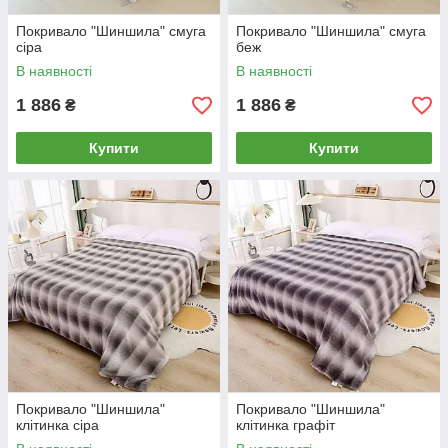
Покривало "Шиншила" смуга
Покривало "Шиншила" смуга
сіра
беж
В наявності
В наявності
1 886
1 886
₴
₴
Купити
Купити
Покривало "Шиншила"
Покривало "Шиншила"
клітинка сіра
клітинка графіт