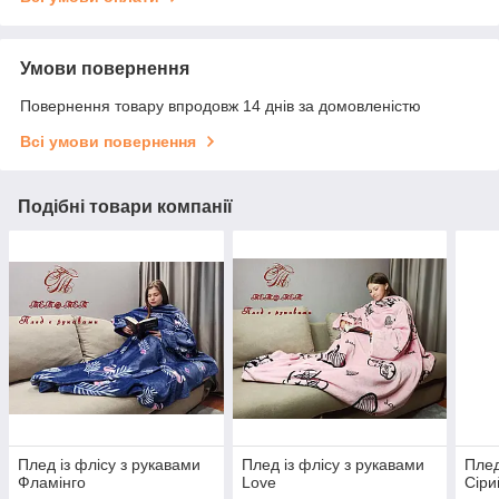
Умови повернення
Повернення товару впродовж 14 днів за домовленістю
Всі умови повернення
Подібні товари компанії
Плед із флісу з рукавами
Плед із флісу з рукавами
Плед
Фламінго
Love
Сіри