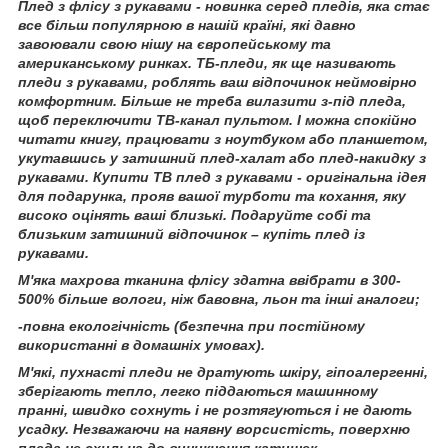
Плед з флісу з рукавами - новинка серед пледів, яка стає
все більш популярною в нашій країні, які давно
завоювали свою нішу на європейському та
американському ринках. ТБ-пледи, як ще називають
пледи з рукавами, роблять ваш відпочинок неймовірно
комфортним. Більше не треба вилазити з-під пледа,
щоб переключити ТВ-канал пультом. І можна спокійно
читати книгу, працювати з ноутбуком або планшетом,
укутавшись у затишний плед-халат або плед-накидку з
рукавами. Купити ТВ плед з рукавами - оригінальна ідея
для подарунка, прояв вашої турботи та кохання, яку
високо оцінять ваші близькі. Подаруйте собі та
близьким затишний відпочинок – купіть плед із
рукавами.
М'яка махрова тканина флісу здатна ввібрати в 300-
500% більше вологи, ніж бавовна, льон та інші аналоги;
-повна екологічність (безпечна при постійному
використанні в домашніх умовах).
М'які, пухнасті пледи не дратують шкіру, гіпоалергенні,
зберігають тепло, легко піддаються машинному
пранні, швидко сохнуть і не розтягуються і не дають
усадку. Незважаючи на наявну ворсистість, поверхню
пледа не схильна до виникнення катишек.