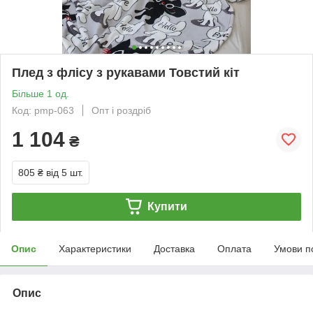
Плед з флісу з рукавами Товстий кіт
Більше 1 од.
Код: pmp-063
Опт і роздріб
1 104
₴
805 ₴
від 5 шт.
Купити
Опис
Характеристики
Доставка
Оплата
Умови п
Опис