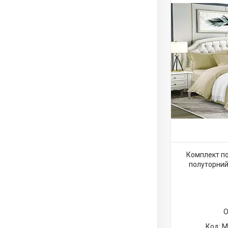
Комплект по
полуторний
О
M