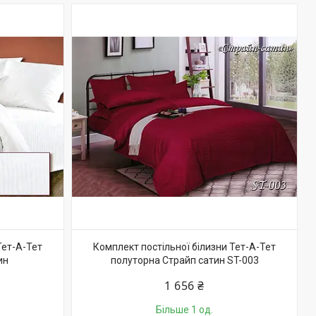
Тет-А-Тет
Комплект постільної білизни Тет-А-Тет
ин
полуторна Страйп сатин ST-003
1 656 ₴
Більше 1 од.