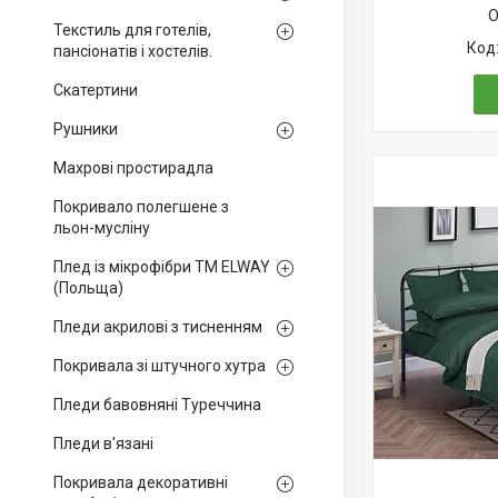
О
Текстиль для готелів,
пансіонатів і хостелів.
Скатертини
Рушники
Махрові простирадла
Покривало полегшене з
льон-мусліну
Плед із мікрофібри ТМ ELWAY
(Польща)
Пледи акрилові з тисненням
Покривала зі штучного хутра
Пледи бавовняні Туреччина
Пледи в'язані
Покривала декоративні