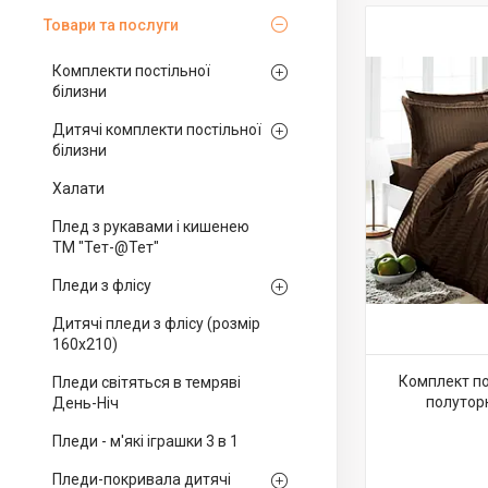
Товари та послуги
Комплекти постільної
білизни
Дитячі комплекти постільної
білизни
Халати
Плед з рукавами і кишенею
ТМ "Тет-@Тет"
Пледи з флісу
Дитячі пледи з флісу (розмір
160х210)
Комплект по
Пледи світяться в темряві
полутор
День-Ніч
Пледи - м'які іграшки 3 в 1
Пледи-покривала дитячі