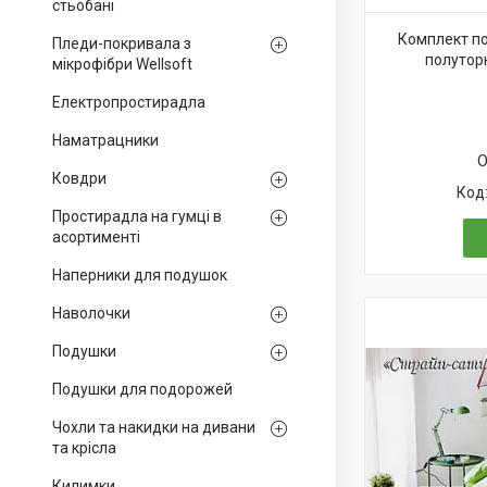
стьобані
Комплект по
Пледи-покривала з
полутор
мікрофібри Wellsoft
Електропростирадла
Наматрацники
О
Ковдри
Простирадла на гумці в
асортименті
Наперники для подушок
Наволочки
Подушки
Подушки для подорожей
Чохли та накидки на дивани
та крісла
Килимки