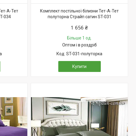
Тет-А-Тет
Комплект постільної білизни Тет-А-Тет
T-034
полуторна Страйп сатин ST-031
1 656 ₴
Більше 1 од.
Оптом і в роздріб
а
ST-031-полуторка
Купити