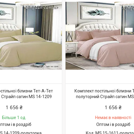
стільної білизни Тет-А-Тет
Комплект постільної білизни 
 Страйп сатин MS 14-1209
полуторний Страйп сатин MS
1 656 ₴
1 656 ₴
Більше 1 од.
Немає в наявності
птом і в роздріб
Оптом і в роздріб
S 14-1209-полуторка
MS 15-1611-полуто