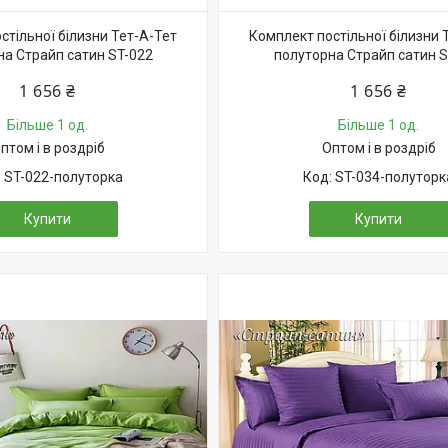
стільної білизни Тет-А-Тет
Комплект постільної білизни 
на Страйп сатин ST-022
полуторна Страйп сатин S
1 656 ₴
1 656 ₴
Більше 1 од.
Більше 1 од.
птом і в роздріб
Оптом і в роздріб
ST-022-полуторка
ST-034-полуторк
Купити
Купити