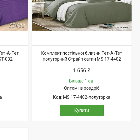
Тет-А-Тет
Комплект постільної білизни Тет-А-Тет
ST-032
полуторний Страйп сатин MS 17-4402
1 656 ₴
Більше 1 од.
Оптом і в роздріб
а
MS 17-4402-полуторка
Купити