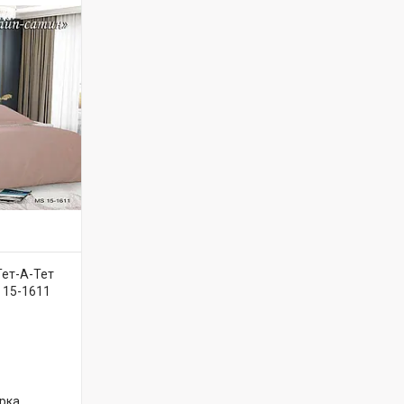
Тет-А-Тет
 15-1611
рка