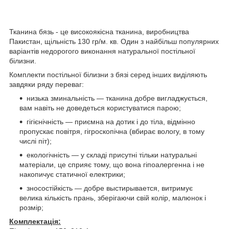
Тканина бязь - це високоякісна тканина, виробництва
Пакистан, щільність 130 гр/м. кв. Один з найбільш популярних
варіантів недорогого виконання натуральної постільної
білизни.
Комплекти постільної білизни з бязі серед інших виділяють
завдяки ряду переваг:
низька зминальність — тканина добре вигладжується,
вам навіть не доведеться користуватися парою;
гігієнічність — приємна на дотик і до тіла, відмінно
пропускає повітря, гігроскопічна (вбирає вологу, в тому
числі піт);
екологічність — у складі присутні тільки натуральні
матеріали, це сприяє тому, що вона гіпоалергенна і не
накопичує статичної електрики;
зносостійкість — добре выстирывается, витримує
велика кількість прань, зберігаючи свій колір, малюнок і
розмір;
Комплектація: