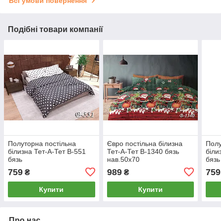
Всі умови повернення
Подібні товари компанії
Полуторна постільна
Євро постільна білизна
Полу
білизна Тет-А-Тет В-551
Тет-А-Тет В-1340 бязь
біли
бязь
нав.50х70
бязь
759
989
759
₴
₴
Купити
Купити
Про нас