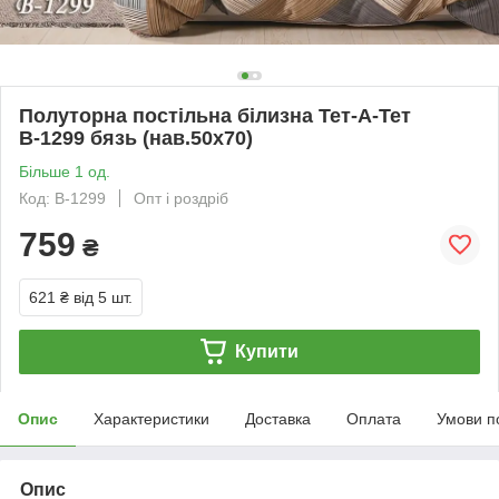
Полуторна постільна білизна Тет-А-Тет
В-1299 бязь (нав.50х70)
Більше 1 од.
Код: В-1299
Опт і роздріб
759
₴
621 ₴
від 5 шт.
Купити
Опис
Характеристики
Доставка
Оплата
Умови п
Опис