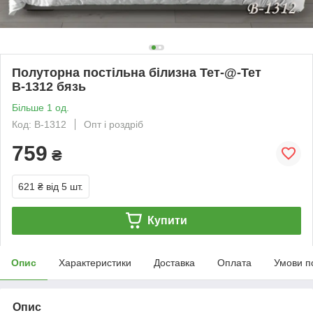
Полуторна постільна білизна Тет-@-Тет
В-1312 бязь
Більше 1 од.
Код: В-1312
Опт і роздріб
759
₴
621 ₴
від 5 шт.
Купити
Опис
Характеристики
Доставка
Оплата
Умови п
Опис