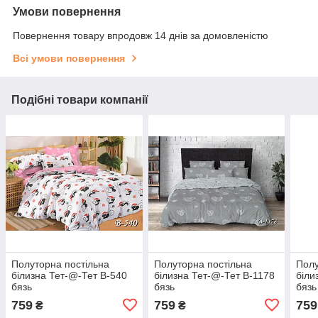
Умови повернення
Повернення товару впродовж 14 днів за домовленістю
Всі умови повернення
Подібні товари компанії
Полуторна постільна
Полуторна постільна
Полу
білизна Тет-@-Тет В-540
білизна Тет-@-Тет В-1178
біли
бязь
бязь
бязь
759
759
759
₴
₴