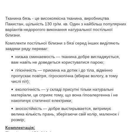
Тканина бязь - це високоякісна тканина, виробництва
Пакистан, щільність 130 гр/м. кв. Один з найбільш популярних
варіантів недорогого виконання натуральної постільної
білизни.
Комплекти постільної білизни з бязі серед інших виділяють
завдяки ряду переваг:
низька сминаемость — тканина добре вигладжується,
вам навіть не доведеться користуватися парою;
гігієнічність — приємна на дотик і до тіла, відмінно
пропускає повітря, гігроскопічна (вбирає вологу, в тому
числі піт);
екологічність — у складі присутні тільки натуральні
матеріали, це сприяє тому, що вона гіпоалергенна і не
накопичує статичної електрики;
зносостійкість — добре выстирывается, витримує
велика кількість прань, зберігаючи свій колір, малюнок і
розмір;
Комплектація: