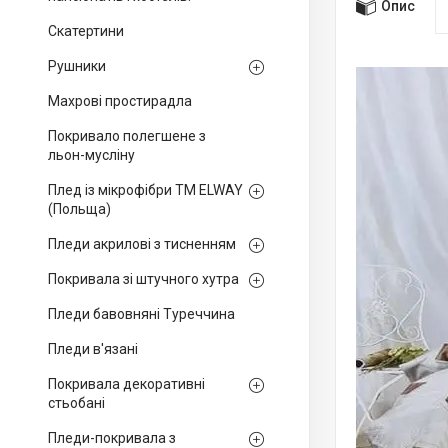
Опис
Скатертини
Рушники
Махрові простирадла
Покривало полегшене з
льон-мусліну
Плед із мікрофібри ТМ ELWAY
(Польща)
Пледи акрилові з тисненням
Покривала зі штучного хутра
Пледи бавовняні Туреччина
Пледи в'язані
Покривала декоративні
стьобані
Пледи-покривала з