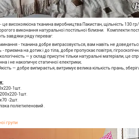
- це високоякісна тканина виробництва Пакистан, щільність 130 гр
орогого виконання натуральної постільної білизни. Комплекти пості
ють завдяки ряду переваг:
минання - тканина добре випрасовується, вам навіть не доведетьс
ть - приємна на дотик і до тіла, добре пропускає повітря, гігроскопіч
 екологічність — у складі присутні тільки натуральні матеріали, це сп
нна і не накопичує статичної електрики;
йкість — добре випираєтья, витримує велика кількість прань, зберіг
я:
0х220-1шт.
200х220-1шт.
х70 -2шт.
лізка поліетиленовий .
ної групи