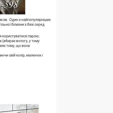
/м.кв. Один з найпопулярніших
льної білизни з бязі серед
я користуватися парою;
на (вбирає вологу, у тому
рияє тому, що вона
аючи свій колір, малюнок і