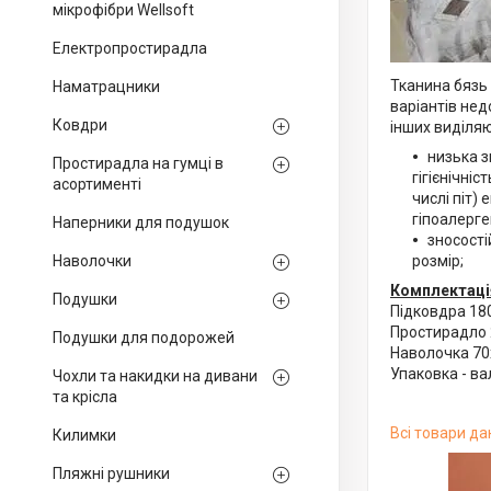
мікрофібри Wellsoft
Електропростирадла
Тканина бязь 
Наматрацники
варіантів нед
Ковдри
інших виділя
низька з
Простирадла на гумці в
гігієнічніс
асортименті
числі піт)
гіпоалерге
Наперники для подушок
зносості
розмір;
Наволочки
Комплектаці
Подушки
Підковдра 18
Простирадло 
Подушки для подорожей
Наволочка 70
Упаковка - ва
Чохли та накидки на дивани
та крісла
Всі товари да
Килимки
Пляжні рушники