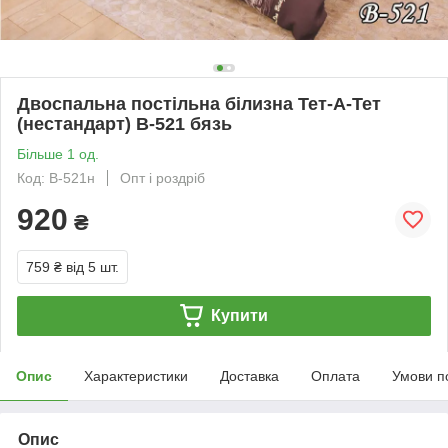
Двоспальна постільна білизна Тет-А-Тет
(нестандарт) В-521 бязь
Більше 1 од.
Код: В-521н
Опт і роздріб
920
₴
759 ₴
від 5 шт.
Купити
Опис
Характеристики
Доставка
Оплата
Умови п
Опис