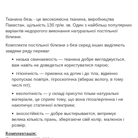
Тканина бязь - це високоякісна тканина, виробництва
Пакистан, щільність 130 гр/м. кв. Один з найбільш популярних
варіантів недорогого виконання натуральної постільної
білизни.
Комплекти постільної білизни з бязі серед інших виділяють
завдяки ряду переваг:
низька сминаемость — тканина добре вигладжується,
вам навіть не доведеться користуватися парою;
гігієнічність — приємна на дотик і до тіла, відмінно
пропускає повітря, гігроскопічна (вбирає вологу, в тому
числі піт);
екологічність — у складі присутні тільки натуральні
матеріали, це сприяє тому, що вона гіпоалергенна і не
накопичує статичної електрики;
зносостійкість — добре выстирывается, витримує
велика кількість прань, зберігаючи свій колір, малюнок і
розмір;
Комплектація: