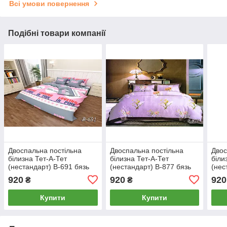
Всі умови повернення
Подібні товари компанії
Двоспальна постільна
Двоспальна постільна
Двос
білизна Тет-А-Тет
білизна Тет-А-Тет
біли
(нестандарт) В-691 бязь
(нестандарт) В-877 бязь
(нес
920
920
920
₴
₴
Купити
Купити