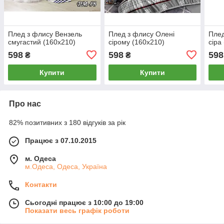
Плед з флису Вензель
Плед з флису Олені
Плед
смугастий (160х210)
сірому (160х210)
сіра
598
598
598
₴
₴
Купити
Купити
Про нас
82% позитивних з 180 відгуків за рік
Працює з 07.10.2015
м. Одеса
м.Одеса, Одеса, Україна
Контакти
Сьогодні працює з 10:00 до 19:00
Показати весь графік роботи