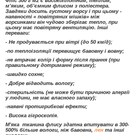
Фліс 300 г м2 є високоплотним, теплим,
м’яким, об’ємним флисом з поліестера.
Завдяки досить густому ворсу і при цьому -
наявності « повітряних мішків» між
ворсинками він чудово зберігає тепло, при
цьому має повітряну вентиляцію. Інші
переваги:
- Не продувається при вітрі (до 50 км/д);
-по теплоізоляції перевищує бавовну і вовну;
-не втрачає колір і форму після прання (при
правильному дотриманні режиму);
-швидко сохне;
- Добре відводить вологу;
-стерильність (не може бути причиною алергії
у людини, не має власного запаху);
-наявні протигрибкові ефекти;
- Висока гігроскопія.
М'яка тканина флису здатна впитувати в 300-
500% більше вологи, ніж бавовна,
лен
та інші