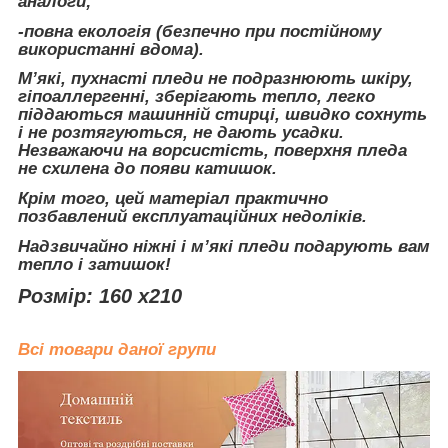
аналоги;
-повна екологія (безпечно при постійному
використанні вдома).
М’які, пухнасті пледи не подразнюють шкіру,
гіпоаллергенні, зберігають тепло, легко
піддаються машинній стирці, швидко сохнуть
і не розтягуються, не дають усадки.
Незважаючи на ворсистість, поверхня пледа
не схилена до появи катишок.
Крім того, цей матеріал практично
позбавлений експлуатаційних недоліків.
Надзвичайно ніжні і м’які пледи подарують вам
тепло і затишок!
Розмір: 160 x210
Всі товари даної групи