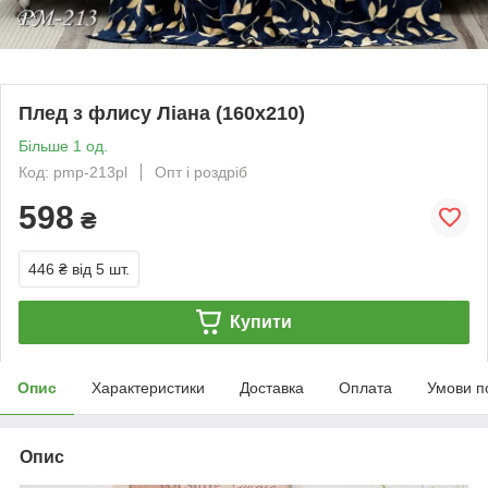
Плед з флису Ліана (160х210)
Більше 1 од.
Код: pmp-213pl
Опт і роздріб
598
₴
446 ₴
від 5 шт.
Купити
Опис
Характеристики
Доставка
Оплата
Умови п
Опис