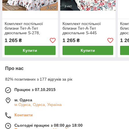
Комплект постільної
Комплект постільної
Комп
білизни Тет-А-Тет
білизни Тет-А-Тет
біли
двоспальне S-278,
двоспальне S-445
двос
нав.50х70
1 265
1 265
1 2
₴
₴
Купити
Купити
Про нас
82% позитивних з 177 відгуків за рік
Працює з 07.10.2015
м. Одеса
м.Одеса, Одеса, Україна
Контакти
Сьогодні працює з 08:00 до 18:00