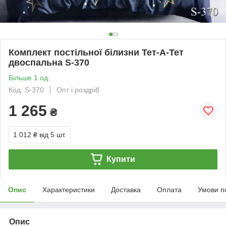
Комплект постільної білизни Тет-А-Тет
двоспальна S-370
Більше 1 од.
Код: S-370
Опт і роздріб
1 265
₴
1 012 ₴
від 5 шт.
Купити
Опис
Характеристики
Доставка
Оплата
Умови п
Опис