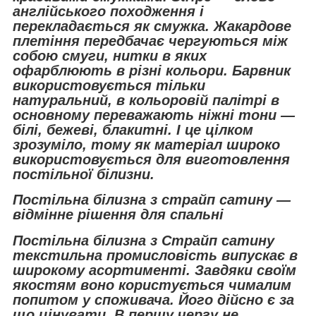
англійського походження і
перекладається як смужка. Жакардове
плетіння передбачає чергуються між
собою смуги, нитки в яких
офарблюють в різні кольори. Барвник
використовується тільки
натуральний, в кольоровій палітрі в
основному переважають ніжні тони —
білі, бежеві, блакитні. І це цілком
зрозуміло, тому як матеріал широко
використовується для виготовлення
постільної білизни.
Постільна білизна з страйп сатину —
відмінне рішення для спальні
Постільна білизна з Страйп сатину
текстильна промисловість випускає в
широкому асортименті. Завдяки своїм
якостям воно користується чималим
попитом у споживача. Його дійсно є за
що цінувати. В першу чергу не