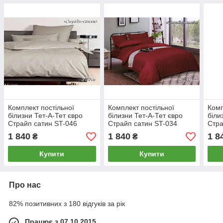
Комплект постільної
Комплект постільної
Комп
білизни Тет-А-Тет євро
білизни Тет-А-Тет євро
біли
Страйп сатин ST-046
Страйп сатин ST-034
Стра
1 840
1 840
1 8
₴
₴
Купити
Купити
Про нас
82% позитивних з 180 відгуків за рік
Працює з 07.10.2015