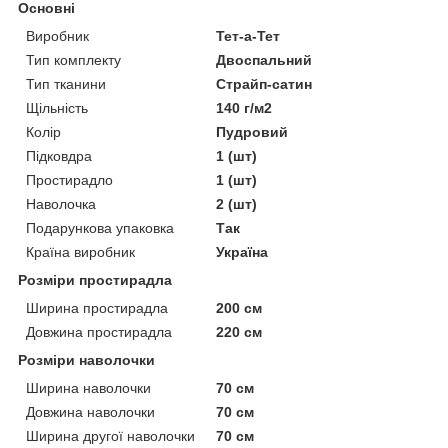
Основні
Виробник
Тет-а-Тет
Тип комплекту
Двоспальний
Тип тканини
Страйп-сатин
Щільність
140 г/м2
Колір
Пудровий
Підковдра
1 (шт)
Простирадло
1 (шт)
Наволочка
2 (шт)
Подарункова упаковка
Так
Країна виробник
Україна
Розміри простирадла
Ширина простирадла
200 см
Довжина простирадла
220 см
Розміри наволочки
Ширина наволочки
70 см
Довжина наволочки
70 см
Ширина другої наволочки
70 см