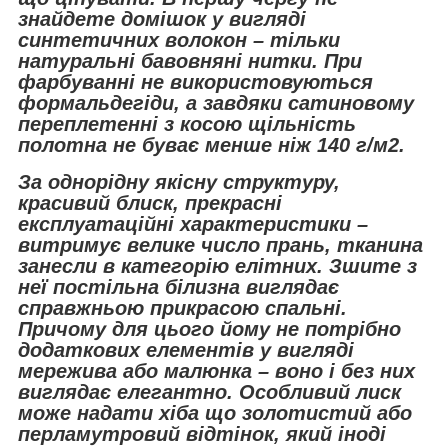
знайдете домішок у вигляді
синтетичних волокон – тільки
натуральні бавовняні нитки. При
фарбуванні не використовуються
формальдегіди, а завдяки сатиновому
переплетенні з косою щільність
полотна не буває менше ніж 140 г/м2.
За однорідну якісну структуру,
красивий блиск, прекрасні
експлуатаційні характеристики –
витримує велике число прань, тканина
занесли в категорію елітних. Зшите з
неї постільна білизна виглядає
справжньою прикрасою спальні.
Причому для цього йому не потрібно
додаткових елементів у вигляді
мережива або малюнка – воно і без них
виглядає елегантно. Особливий лиск
може надати хіба що золотистий або
перламутровий відтінок, який іноді