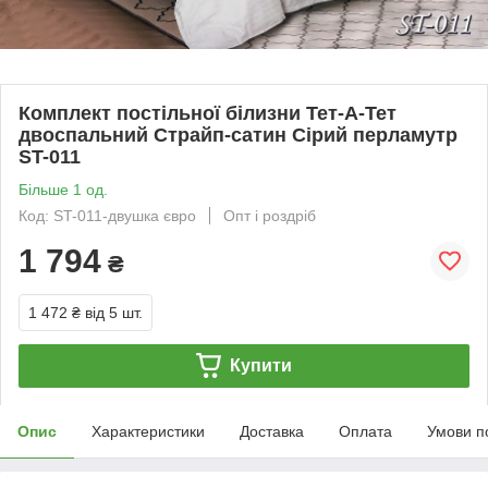
Комплект постільної білизни Тет-А-Тет
двоспальний Страйп-сатин Сірий перламутр
ST-011
Більше 1 од.
Код: ST-011-двушка євро
Опт і роздріб
1 794
₴
1 472 ₴
від 5 шт.
Купити
Опис
Характеристики
Доставка
Оплата
Умови п