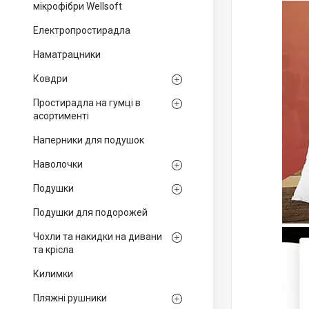
мікрофібри Wellsoft
Електропростирадла
Наматрацники
Ковдри
Простирадла на гумці в
асортименті
Наперники для подушок
Наволочки
Подушки
Подушки для подорожей
Чохли та накидки на дивани
та крісла
Килимки
Пляжні рушники