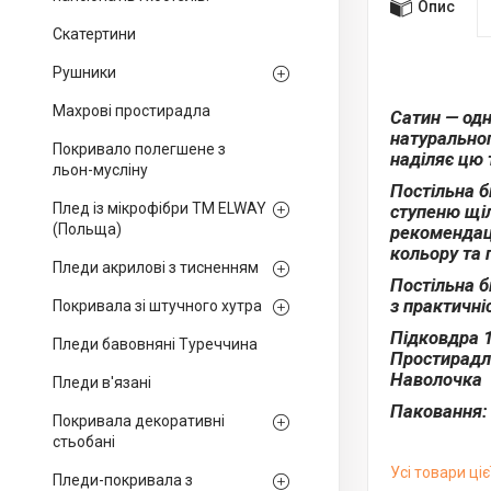
Опис
Скатертини
Рушники
Махрові простирадла
Сатин — одн
натуральног
Покривало полегшене з
наділяє цю 
льон-мусліну
Постільна б
Плед із мікрофібри ТМ ELWAY
ступеню щіл
(Польща)
рекомендаці
кольору та 
Пледи акрилові з тисненням
Постільна бі
з практичні
Покривала зі штучного хутра
Підковдра 1
Пледи бавовняні Туреччина
Простирад
Наволочка
Пледи в'язані
Паковання: 
Покривала декоративні
стьобані
Усі товари ціє
Пледи-покривала з