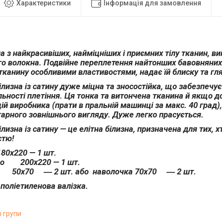
Характеристики
Інформація для замовлення
а з найкрасивіших, найміцніших і приємних тілу тканин, ви
о волокна. Подвійне переплетення найтонших бавовняних 
тканину особливими властивостями, надає їй блиску та гл
ілизна із сатину дуже міцна та зносостійка, що забезпечу
ьності плетіння. Ця тонка та витончена тканина й якщо 
й виробника (прати в пральній машинці за макс. 40 град),
гарного зовнішнього вигляду. Дуже легко прасується.
лизна із сатину — це елітна білизна, призначена для тих, х
стю!
80х220 — 1 шт.
ло 200х220 — 1 шт.
 50х70 ― 2 шт. або наволочка 70х70 ― 2 шт.
поліетиленова валізка.
ї групи