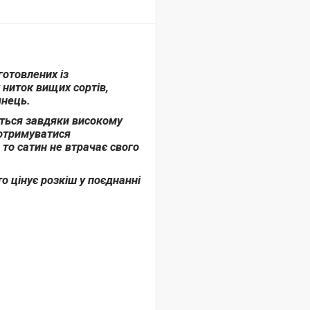
готовлених із
ниток вищих сортів,
янець.
ється завдяки високому
дотримуватися
 то сатин не втрачає свого
то цінує розкіш у поєднанні