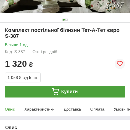
Комплект постільної білизни Тет-А-Тет євро
S-387
Більше 1 од.
Код: S-387
Опт і роздріб
1 320
₴
1 058 ₴
від 5 шт.
Купити
Опис
Характеристики
Доставка
Оплата
Умови п
Опис