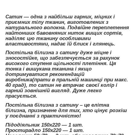
Сатин — одна з найбільш гарних, міцних і
приємних тілу тканин, виготовлених з
натурального волокна. Подвійне переплетення
найтонших бавовняних ниток вищих сортів,
наділяє цю тканину особливими
властивостями, надає їй блиск і глянець.
Постільна білизна з сатину дуже міцне і
зносостійке, що забезпечується за рахунок
високого ступеня щільності плетіння. Ця
тонка і вишукана тканина і якщо
дотримуватися рекомендацій
виробника(прати в пральній машинці при макс.
40 град), то сатин не втрачає своєї колір і
гарний зовнішній вигляд. Дуже легко
прасується.
Постільна білизна з сатину – це елітна
білизна, призначене для тих, хто цінує розкіш
у поєднанні з практичністю!
Підодіяльник 150х220 ― 1 шт.
Простирадло 150х220 ― 1 шт.