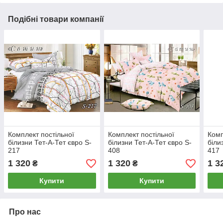
Подібні товари компанії
Комплект постільної
Комплект постільної
Комп
білизни Тет-А-Тет євро S-
білизни Тет-А-Тет євро S-
біли
217
408
417
1 320
1 320
1 3
₴
₴
Купити
Купити
Про нас