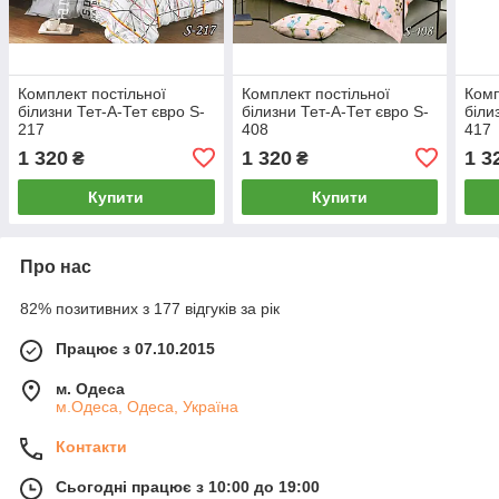
Комплект постільної
Комплект постільної
Комп
білизни Тет-А-Тет євро S-
білизни Тет-А-Тет євро S-
біли
217
408
417
1 320
1 320
1 3
₴
₴
Купити
Купити
Про нас
82% позитивних з 177 відгуків за рік
Працює з 07.10.2015
м. Одеса
м.Одеса, Одеса, Україна
Контакти
Сьогодні працює з 10:00 до 19:00