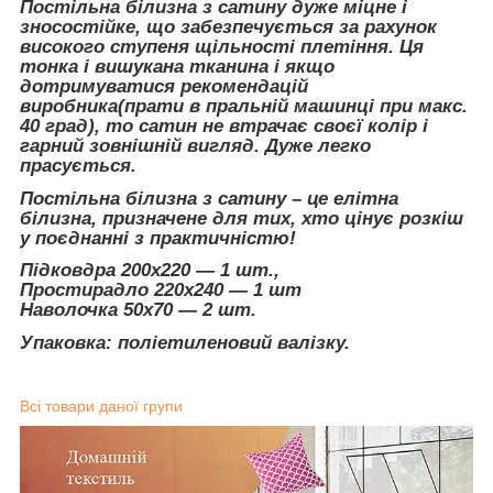
Постільна білизна з сатину дуже міцне і
зносостійке, що забезпечується за рахунок
високого ступеня щільності плетіння. Ця
тонка і вишукана тканина і якщо
дотримуватися рекомендацій
виробника(прати в пральній машинці при макс.
40 град), то сатин не втрачає своєї колір і
гарний зовнішній вигляд. Дуже легко
прасується.
Постільна білизна з сатину – це елітна
білизна, призначене для тих, хто цінує розкіш
у поєднанні з практичністю!
Підковдра 200х220 ― 1 шт.,
Простирадло 220х240 ― 1 шт
Наволочка 50х70 ― 2 шт.
Упаковка: поліетиленовий валізку.
Всі товари даної групи