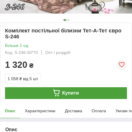
Комплект постільної білизни Тет-А-Тет євро
S-246
Більше 1 од.
Код: S-246-50*70
Опт і роздріб
1 320
₴
1 058 ₴
від 5 шт.
Купити
Опис
Характеристики
Доставка
Оплата
Умови п
Опис