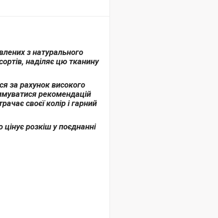
овлених з натурального
ортів, наділяє цю тканину
ься за рахунок високого
римуватися рекомендацій
рачає своєї колір і гарний
о цінує розкіш у поєднанні