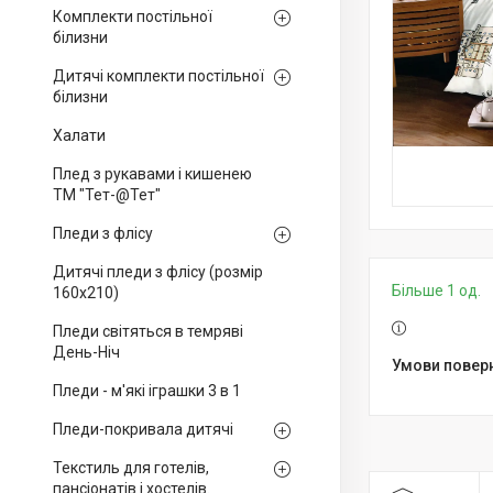
Комплекти постільної
білизни
Дитячі комплекти постільної
білизни
Халати
Плед з рукавами і кишенею
ТМ "Тет-@Тет"
Пледи з флісу
Дитячі пледи з флісу (розмір
Більше 1 од.
160х210)
Пледи світяться в темряві
День-Ніч
Пледи - м'які іграшки 3 в 1
Пледи-покривала дитячі
Текстиль для готелів,
пансіонатів і хостелів.