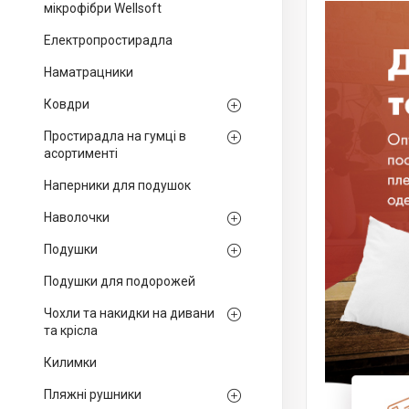
мікрофібри Wellsoft
Електропростирадла
Наматрацники
Ковдри
Простирадла на гумці в
асортименті
Наперники для подушок
Наволочки
Подушки
Подушки для подорожей
Чохли та накидки на дивани
та крісла
Килимки
Пляжні рушники