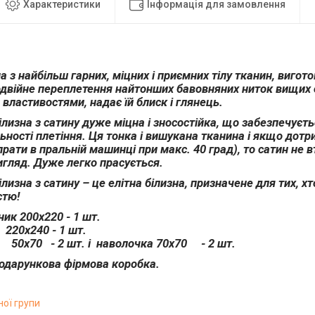
Характеристики
Інформація для замовлення
а з найбільш гарних, міцних і приємних тілу тканин, вигот
двійне переплетення найтонших бавовняних ниток вищих с
властивостями, надає їй блиск і глянець.
ілизна з сатину дуже міцна і зносостійка, що забезпечуєт
ьності плетіння. Ця тонка і вишукана тканина і якщо дот
рати в пральній машинці при макс. 40 град), то сатин не вт
игляд. Дуже легко прасується.
ілизна з сатину – це елітна білизна, призначене для тих, хт
стю!
ик 200х220 - 1 шт.
20х240 - 1 шт.
50х70 - 2 шт. і наволочка 70x70 - 2 шт.
подарункова фірмова коробка.
ної групи