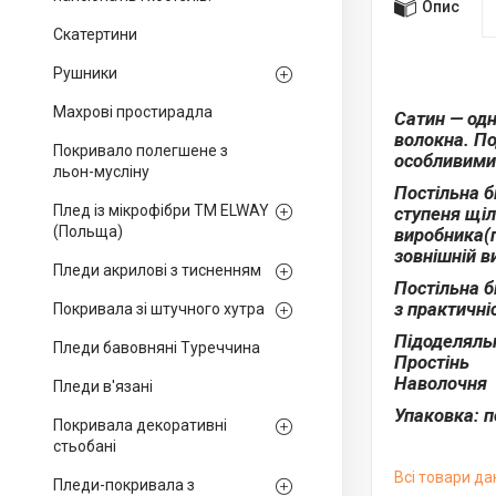
Опис
Скатертини
Рушники
Махрові простирадла
Сатин — одн
волокна. По
Покривало полегшене з
особливими 
льон-мусліну
Постільна б
Плед із мікрофібри ТМ ELWAY
ступеня щіл
(Польща)
виробника(п
зовнішній в
Пледи акрилові з тисненням
Постільна б
з практичні
Покривала зі штучного хутра
Підоделяльн
Пледи бавовняні Туреччина
Простінь 2
Наволочня 
Пледи в'язані
Упаковка: 
Покривала декоративні
стьобані
Всі товари да
Пледи-покривала з