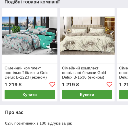
Подібні товари компанії
Сімейний комплект
Сімейний комплект
Сіме
постільної білизни Gold
постільної білизни Gold
пост
Delux B-1223 (економ)
Delux B-1536 (економ)
Delu
1 219
1 219
1 2
₴
₴
Купити
Купити
Про нас
82% позитивних з 180 відгуків за рік