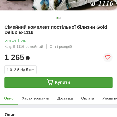
Сімейний комплект постільної білизни Gold
Delux B-1116
Більше 1 од.
Код: В-1116-семейный
Опт і роздріб
1 265
₴
1 012 ₴
від 5 шт.
Купити
Опис
Характеристики
Доставка
Оплата
Умови п
Опис