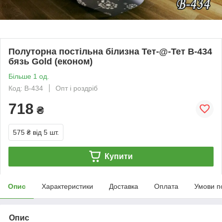
Полуторна постільна білизна Тет-@-Тет В-434
бязь Gold (економ)
Більше 1 од.
Код: В-434
Опт і роздріб
718
₴
575 ₴
від 5 шт.
Купити
Опис
Характеристики
Доставка
Оплата
Умови п
Опис