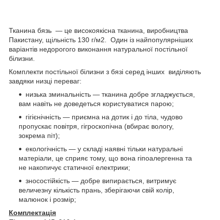
Тканина бязь — це високоякісна тканина, виробництва
Пакистану, щільність 130 г/м2. Один із найпопулярніших
варіантів недорогого виконання натуральної постільної
білизни.
Комплекти постільної білизни з бязі серед інших виділяють
завдяки низці переваг:
низька зминальність — тканина добре згладжується,
вам навіть не доведеться користуватися парою;
гігієнічність — приємна на дотик і до тіла, чудово
пропускає повітря, гігроскопічна (вбирає вологу,
зокрема піт);
екологічність — у складі наявні тільки натуральні
матеріали, це сприяє тому, що вона гіпоалергенна та
не накопичує статичної електрики;
зносостійкість — добре випирається, витримує
величезну кількість прань, зберігаючи свій колір,
малюнок і розмір;
Комплектація