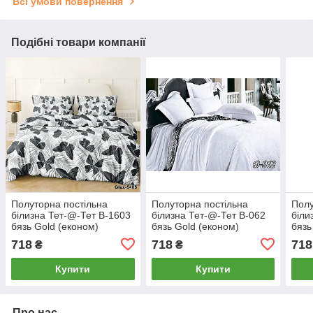
Всі умови повернення
Подібні товари компанії
Полуторна постільна
Полуторна постільна
Полу
білизна Тет-@-Тет В-1603
білизна Тет-@-Тет В-062
біли
бязь Gold (економ)
бязь Gold (економ)
бязь
718
718
718
₴
₴
Купити
Купити
Про нас