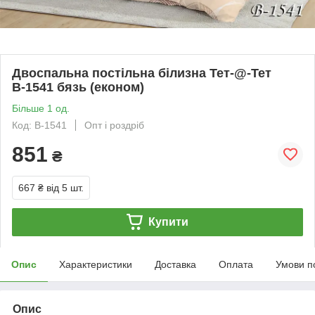
Двоспальна постільна білизна Тет-@-Тет
В-1541 бязь (економ)
Більше 1 од.
Код: В-1541
Опт і роздріб
851
₴
667 ₴
від 5 шт.
Купити
Опис
Характеристики
Доставка
Оплата
Умови п
Опис