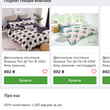
Подібні товари компанії
Двоспальна постільна
Двоспальна постільна
Двос
білизна Тет-@-Тет В-1561
білизна Тет-@-Тет В-1064
біли
бязь (економ,
бязь (економ, нестандарт)
бязь
нестандартне)
нест
892
892
892
₴
₴
Купити
Купити
Про нас
82% позитивних з 180 відгуків за рік