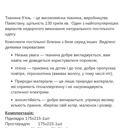
Тканина б’язь - це високоякісна тканина, виробництва
Пакистану, щільність 130 гри/м.кв. Один з найпопулярніших
варіантів недорогого виконання натурального постільного
одягу.
Комплекти постільної білизни з бязи серед інших Виділені
деякими перевагами:
Низька увага — тканина добре вигладжується, вам
навіть не доведеться користуватися поромом;
гігієна — приємна на дотик і до тіла, добре пропускає
повітря, гігроскопічна (вживає вологу, у тому числі піт);
Природні матеріали — це лише природні матеріали,
які сприяють гіпоаллергенну і не нагромаджують
статичної електрики.
зносистійкість — добре випирається, утримує велику
кількість прання, зберігає свій колір, малюнок і розмір.
Комплектація:
Підковдра 175х215-1шт.
Простирадло 175х215-1шт.