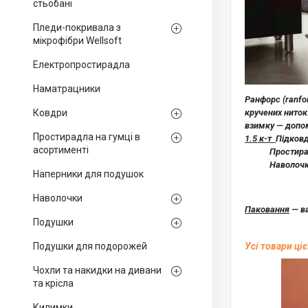
стьобані
Пледи-покривала з
мікрофібри Wellsoft
Електропростирадла
Наматрацники
Ранфорс (ranfo
кручених ниток
Ковдри
взимку — допом
Простирадла на гумці в
1.5 к-т
Підковд
асортименті
Простирадл
Наволочка 7
Наперники для подушок
Наволочки
Паковання
— ва
Подушки
Усі товари ціє
Подушки для подорожей
Чохли та накидки на дивани
та крісла
Килимки