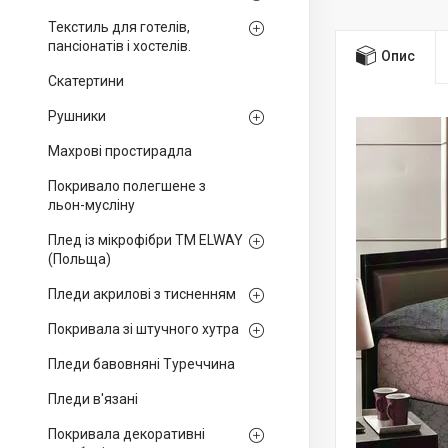
Текстиль для готелів,
пансіонатів і хостелів.
Опис
Скатертини
Рушники
Махрові простирадла
Покривало полегшене з
льон-мусліну
Плед із мікрофібри ТМ ELWAY
(Польща)
Пледи акрилові з тисненням
Покривала зі штучного хутра
Пледи бавовняні Туреччина
Пледи в'язані
Покривала декоративні