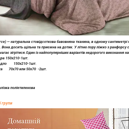
rce) — натуральна стовідсоткова бавовняна тканина, в одному сантиметрі 
. Вона досить щільна та приємна на дотик. У літню пору ліжко з ранфорсу 
агає зігрітися.Один із найпопулярніших варіантів недорогого виконання нат
ра 150х210-1шт.
о 150х210-1шт.
0х70 или 50х70 -2шт.
лізка поліетиленова
ї групи