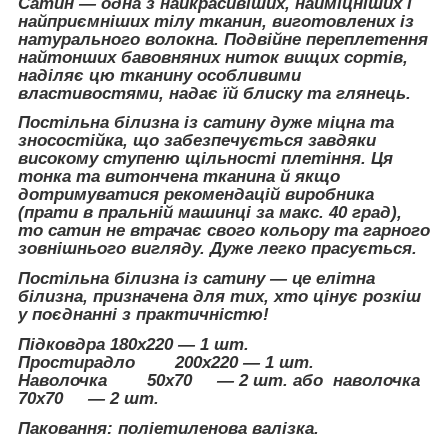
Сатин — одна з найкрасивіших, найміцніших і
найприємніших тілу тканин, виготовлених із
натурального волокна. Подвійне переплетення
найтонших бавовняних ниток вищих сортів,
наділяє цю тканину особливими
властивостями, надає їй блиску та глянець.
Постільна білизна із сатину дуже міцна та
зносостійка, що забезпечується завдяки
високому ступеню щільності плетіння. Ця
тонка та витончена тканина й якщо
дотримуватися рекомендацій виробника
(прати в пральній машинці за макс. 40 град),
то сатин не втрачає свого кольору та гарного
зовнішнього вигляду. Дуже легко прасується.
Постільна білизна із сатину — це елітна
білизна, призначена для тих, хто цінує розкіш
у поєднанні з практичністю!
Підковдра 180х220 — 1 шт.
Простирадло 200х220 — 1 шт.
Наволочка 50х70 ― 2 шт. або наволочка
70х70 ― 2 шт.
Паковання: поліетиленова валізка.