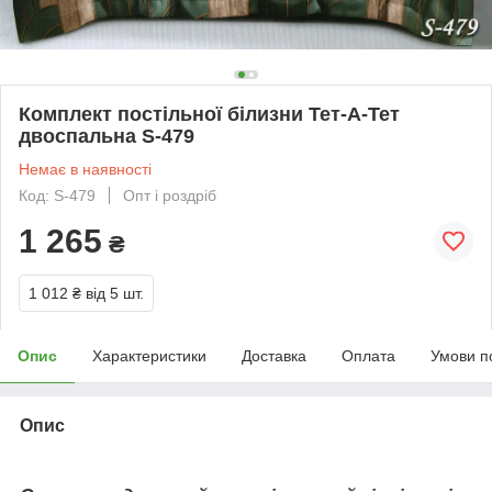
Комплект постільної білизни Тет-А-Тет
двоспальна S-479
Немає в наявності
Код: S-479
Опт і роздріб
1 265
₴
1 012 ₴
від 5 шт.
Опис
Характеристики
Доставка
Оплата
Умови п
Опис