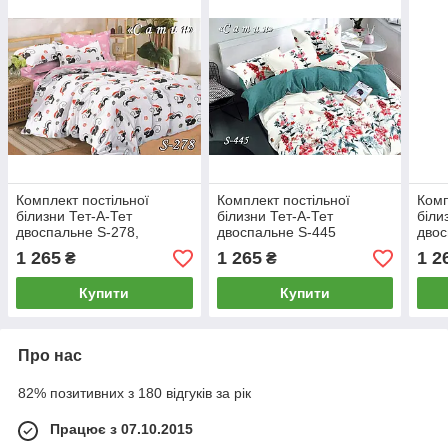
Комплект постільної
Комплект постільної
Комп
білизни Тет-А-Тет
білизни Тет-А-Тет
біли
двоспальне S-278,
двоспальне S-445
двос
нав.50х70
1 265
1 265
1 2
₴
₴
Купити
Купити
Про нас
82% позитивних з 180 відгуків за рік
Працює з 07.10.2015