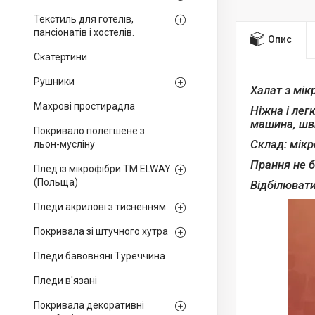
Текстиль для готелів,
пансіонатів і хостелів.
Опис
Скатертини
Рушники
Халат з мік
Махрові простирадла
Ніжна і лег
машина, шви
Покривало полегшене з
Склад: мікр
льон-мусліну
Прання не б
Плед із мікрофібри ТМ ELWAY
(Польща)
Відбілювати
Пледи акрилові з тисненням
Покривала зі штучного хутра
Пледи бавовняні Туреччина
Пледи в'язані
Покривала декоративні