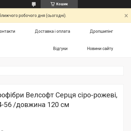
Кошик
ближчого робочого дня (сьогодні).
онтакти
Доставка і оплата
Дропшипінг
Відгуки
Новини сайту
рофібри Велсофт Серця сіро-рожеві,
4-56 /довжина 120 см