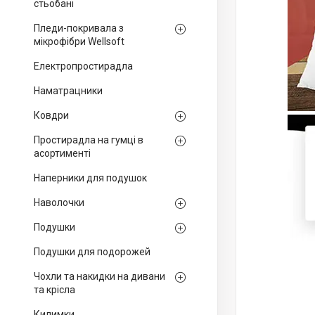
стьобані
Пледи-покривала з
мікрофібри Wellsoft
Електропростирадла
Наматрацники
Ковдри
Простирадла на гумці в
асортименті
Наперники для подушок
Наволочки
Подушки
Подушки для подорожей
Чохли та накидки на дивани
та крісла
Килимки