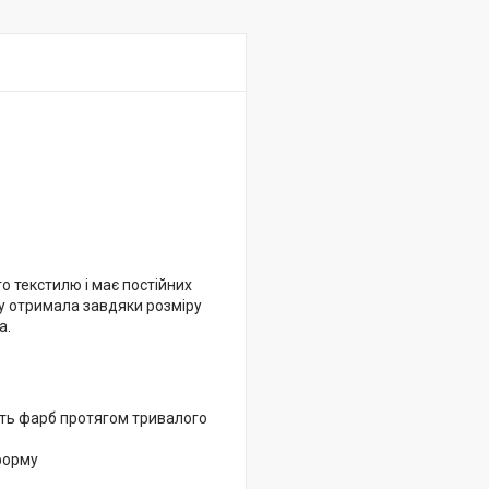
о текстилю і має постійних
зву отримала завдяки розміру
а.
ість фарб протягом тривалого
 форму