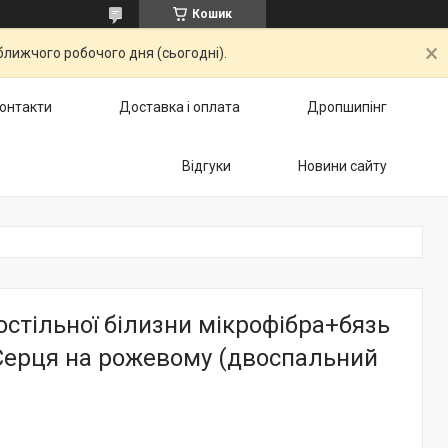
Кошик
ближчого робочого дня (сьогодні).
онтакти
Доставка і оплата
Дропшипінг
Відгуки
Новини сайту
стільної білизни мікрофібра+бязь
Серця на рожевому (двоспальний