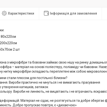
Характеристики
Інформація для замовлення
ки:
180х220см
 200х220см
х70см 2 шт
изна з мікрофібри та бововни займає свою нішу на ринку домашньог
рофібра – матеріал на основі поліестеру, поліаміду чи бавовни. На
ну нитку мікрофібри складають переплетені між собою мікроволокн
анини стали плюсом для постільної білизни?
нання. Вироби практично не мнуться і не вимагають прасування
до утворення катишків, затяжок
о кольору. Вироби не линяють, не вицвітають і не втрачають яскрав
о деформацій. Матеріал не сідає, не розтягується та добре зберігає
икність. Добре пропускає повітря, є «дихаючою»