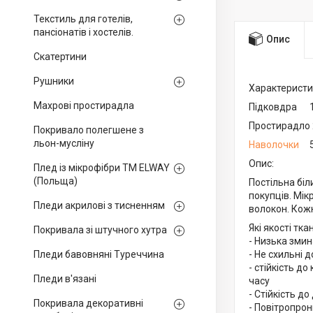
Текстиль для готелів,
пансіонатів і хостелів.
Опис
Скатертини
Рушники
Характеристи
Махрові простирадла
Підковдра 
Простирадло
Покривало полегшене з
льон-мусліну
Наволочки
50
Опис:
Плед із мікрофібри ТМ ELWAY
(Польща)
Постільна біл
покупців. Мік
Пледи акрилові з тисненням
волокон. Кож
Які якості тк
Покривала зі штучного хутра
- Низька зми
Пледи бавовняні Туреччина
- Не схильні 
- стійкість д
Пледи в'язані
часу
- Стійкість д
Покривала декоративні
- Повітропрон