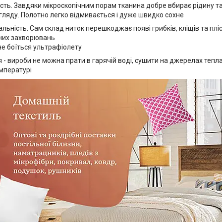
ність. Завдяки мікроскопічним порам тканина добре вбирає рідину т
гляду. Полотно легко відмивається і дуже швидко сохне
альність. Сам склад ниток перешкоджає появі грибків, кліщів та плі
них захворювань
не боїться ультрафіолету
- вироби не можна прати в гарячій воді, сушити на джерелах тепла
мпературі