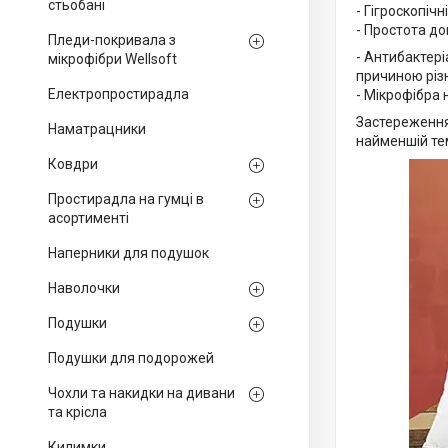
стьобані
- Гігроскопіч
- Простота до
Пледи-покривала з
- Антибактері
мікрофібри Wellsoft
причиною різ
Електропростирадла
- Мікрофібра 
Застереження 
Наматрацники
найменшій те
Ковдри
Простирадла на гумці в
асортименті
Наперники для подушок
Наволочки
Подушки
Подушки для подорожей
Чохли та накидки на дивани
та крісла
Килимки