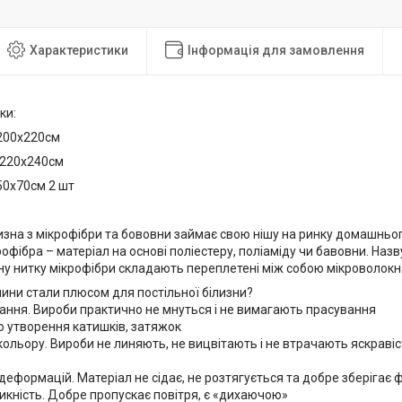
Характеристики
Інформація для замовлення
ки:
200х220см
 220х240см
х70см 2 шт
изна з мікрофібри та бововни займає свою нішу на ринку домашньог
рофібра – матеріал на основі поліестеру, поліаміду чи бавовни. На
ну нитку мікрофібри складають переплетені між собою мікроволокн
анини стали плюсом для постільної білизни?
нання. Вироби практично не мнуться і не вимагають прасування
до утворення катишків, затяжок
о кольору. Вироби не линяють, не вицвітають і не втрачають яскрав
о деформацій. Матеріал не сідає, не розтягується та добре зберігає
икність. Добре пропускає повітря, є «дихаючою»