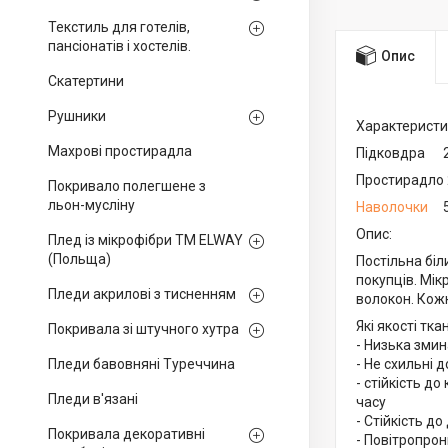
Текстиль для готелів,
пансіонатів і хостелів.
Опис
Скатертини
Рушники
Характеристи
Махрові простирадла
Підковдра 
Простирадло
Покривало полегшене з
льон-мусліну
Наволочки
50
Опис:
Плед із мікрофібри ТМ ELWAY
(Польща)
Постільна біл
покупців. Мік
Пледи акрилові з тисненням
волокон. Кож
Які якості тк
Покривала зі штучного хутра
- Низька зми
Пледи бавовняні Туреччина
- Не схильні 
- стійкість д
Пледи в'язані
часу
- Стійкість д
Покривала декоративні
- Повітропрон