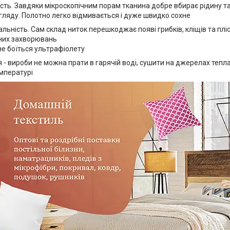
ність. Завдяки мікроскопічним порам тканина добре вбирає рідину т
гляду. Полотно легко відмивається і дуже швидко сохне
альність. Сам склад ниток перешкоджає появі грибків, кліщів та плі
них захворювань
не боїться ультрафіолету
- вироби не можна прати в гарячій воді, сушити на джерелах тепла
мпературі