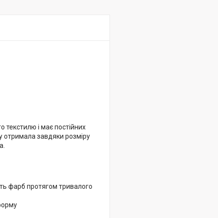
о текстилю і має постійних
зву отримала завдяки розміру
а.
ість фарб протягом тривалого
 форму