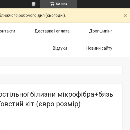
Кошик
ближчого робочого дня (сьогодні).
онтакти
Доставка і оплата
Дропшипінг
Відгуки
Новини сайту
стільної білизни мікрофібра+бязь
овстий кіт (євро розмір)