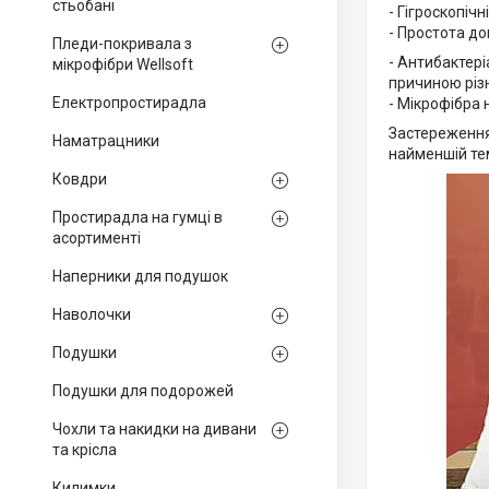
стьобані
- Гігроскопіч
- Простота до
Пледи-покривала з
- Антибактері
мікрофібри Wellsoft
причиною різ
Електропростирадла
- Мікрофібра 
Застереження 
Наматрацники
найменшій те
Ковдри
Простирадла на гумці в
асортименті
Наперники для подушок
Наволочки
Подушки
Подушки для подорожей
Чохли та накидки на дивани
та крісла
Килимки