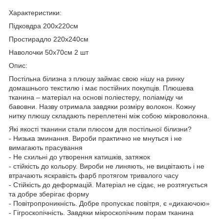
Характеристики:
Підковдра 200х220см
Простирадло 220х240см
Наволочки 50х70см 2 шт
Опис:
Постільна білизна з плюшу займає свою нішу на ринку
домашнього текстилю і має постійних покупців. Плюшева
тканина – матеріал на основі поліестеру, поліаміду чи
бавовни. Назву отримала завдяки розміру волокон. Кожну
нитку плюшу складають переплетені між собою мікроволокна.
Які якості тканини стали плюсом для постільної білизни?
- Низька зминання. Вироби практично не мнуться і не
вимагають прасування
- Не схильні до утворення катишків, затяжок
- стійкість до кольору. Вироби не линяють, не вицвітають і не
втрачають яскравість фарб протягом тривалого часу
- Стійкість до деформацій. Матеріал не сідає, не розтягується
та добре зберігає форму
- Повітропроникність. Добре пропускає повітря, є «дихаючою»
- Гігроскопічність. Завдяки мікроскопічним порам тканина