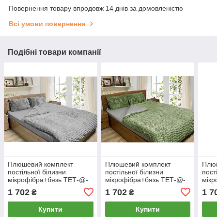
Повернення товару впродовж 14 днів за домовленістю
Всі умови повернення
Подібні товари компанії
Плюшевий комплект
Плюшевий комплект
Плю
постільної білизни
постільної білизни
пост
мікрофібра+бязь ТЕТ-@-
мікрофібра+бязь ТЕТ-@-
мікр
ТЕТ Срібло (євро розмір)
ТЕТ Соти зелені (євро
ТЕТ 
1 702
1 702
1 7
₴
₴
розмір)
(євр
Купити
Купити