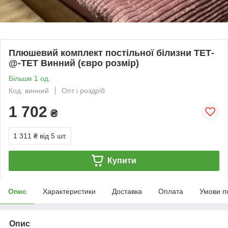
Плюшевий комплект постільної білизни ТЕТ-
@-ТЕТ Винний (євро розмір)
Більше 1 од.
Код: винний
Опт і роздріб
1 702
₴
1 311 ₴
від 5 шт.
Купити
Опис
Характеристики
Доставка
Оплата
Умови п
Опис