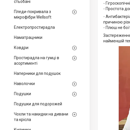
стьобані
- Гігроскопіч
- Простота до
Пледи-покривала з
- Антибактері
мікрофібри Wellsoft
причиною різ
Електропростирадла
- Плюш не бо
Застереження 
Наматрацники
найменшій те
Ковдри
Простирадла на гумці в
асортименті
Наперники для подушок
Наволочки
Подушки
Подушки для подорожей
Чохли та накидки на дивани
та крісла
Килимки