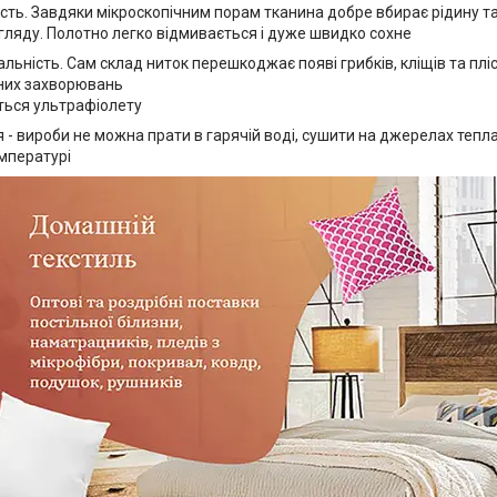
ність. Завдяки мікроскопічним порам тканина добре вбирає рідину т
гляду. Полотно легко відмивається і дуже швидко сохне
альність. Сам склад ниток перешкоджає появі грибків, кліщів та плі
них захворювань
їться ультрафіолету
- вироби не можна прати в гарячій воді, сушити на джерелах тепла
мпературі