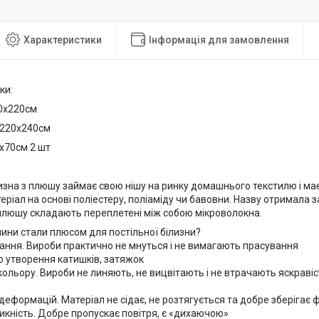
Характеристики
Інформація для замовлення
ки:
0х220см
 220х240см
х70см 2 шт
изна з плюшу займає свою нішу на ринку домашнього текстилю і ма
еріал на основі поліестеру, поліаміду чи бавовни. Назву отримала 
плюшу складають переплетені між собою мікроволокна.
анини стали плюсом для постільної білизни?
нання. Вироби практично не мнуться і не вимагають прасування
до утворення катишків, затяжок
о кольору. Вироби не линяють, не вицвітають і не втрачають яскрав
о деформацій. Матеріал не сідає, не розтягується та добре зберігає
икність. Добре пропускає повітря, є «дихаючою»