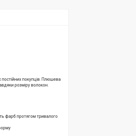
є постійних покупців. Плюшева
завдяки розміру волокон.
ість фарб протягом тривалого
 форму