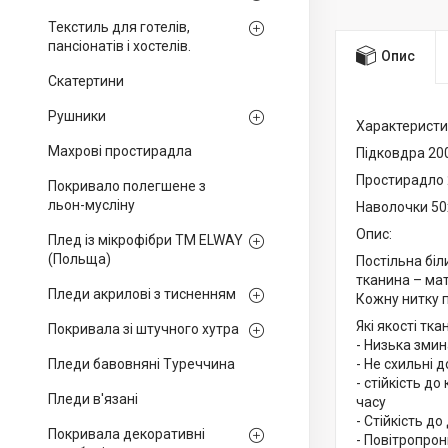
Текстиль для готелів,
пансіонатів і хостелів.
Опис
Скатертини
Рушники
Характеристи
Махрові простирадла
Підковдра 20
Простирадло
Покривало полегшене з
льон-мусліну
Наволочки 50
Опис:
Плед із мікрофібри ТМ ELWAY
(Польща)
Постільна біл
тканина – мат
Пледи акрилові з тисненням
Кожну нитку 
Які якості тк
Покривала зі штучного хутра
- Низька зми
Пледи бавовняні Туреччина
- Не схильні 
- стійкість д
Пледи в'язані
часу
- Стійкість д
Покривала декоративні
- Повітропрон