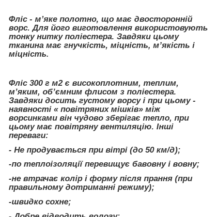
Фліс - м’яке полотно, що має двосторонній
ворс. Для його виготовлення використовують
тонку нитку поліестера. Завдяки цьому
тканина має гнучкість, міцність, м’якість і
міцність.
Фліс 300 г м2 є високоплотним, теплим,
м’яким, об’ємним флисом з поліестера.
Завдяки досить густому ворсу і при цьому -
наявності « повітряних мішків» між
ворсинками він чудово зберігає тепло, при
цьому має повітряну вентиляцію. Інші
переваги:
- Не продувається при вітрі (до 50 км/д);
-по теплоізоляції перевищує бавовну і вовну;
-не втрачає колір і форму після прання (при
правильному дотриманні режиму);
-швидко сохне;
- Добре відводить вологу;