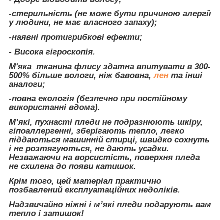
-стерильність (не може бути причиною алергії
у людини, не має власного запаху);
-наявні протигрибкові ефекти;
- Висока гігроскопія.
М'яка тканина флису здатна впитувати в 300-
500% більше вологи, ніж бавовна,
лен
та інші
аналоги;
-повна екологія (безпечно при постійному
використанні вдома).
М’які, пухнасті пледи не подразнюють шкіру,
гіпоаллергенні, зберігають тепло, легко
піддаються машинній стирці, швидко сохнуть
і не розтягуються, не дають усадки.
Незважаючи на ворсистість, поверхня пледа
не схилена до появи катишок.
Крім того, цей матеріал практично
позбавлений експлуатаційних недоліків.
Надзвичайно ніжні і м’які пледи подарують вам
тепло і затишок!