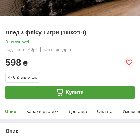
Плед з флісу Тигри (160х210)
В наявності
Код: pmp-140pl
Опт і роздріб
598
₴
446 ₴
від 5 шт.
Купити
Опис
Характеристики
Доставка
Оплата
Умови п
Опис