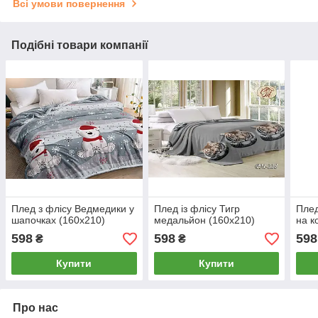
Всі умови повернення
Подібні товари компанії
Плед з флісу Ведмедики у
Плед із флісу Тигр
Плед
шапочках (160х210)
медальйон (160х210)
на к
598
598
598
₴
₴
Купити
Купити
Про нас