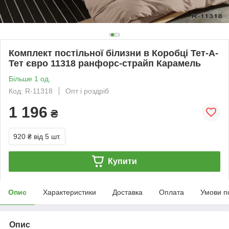
Комплект постільної білизни в Коробці Тет-А-
Тет євро 11318 ранфорс-страйп Карамель
Більше 1 од.
Код: R-11318
Опт і роздріб
1 196
₴
920 ₴
від 5 шт.
Купити
Опис
Характеристики
Доставка
Оплата
Умови п
Опис