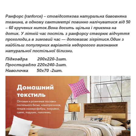
Ранфорс (ranforce) – стовідсоткова натуральна бавовняна
тканина, в одному сантиметрі повинно налічуватися від 50
– 60 кручених ниток.Вона досить щільна і приємна на
дотик. У літній час постіль з ранфорсу створює відчуття
прохолоди,а в зимовий час ― допомагає зігрітися.Один з
найбільш популярних варіантів недорогого виконання
натуральної постільної білизни.
Підковдра 200х220-1шт.
Простирадло 220х240-1шт.
Наволочка 50х70 -2шт.