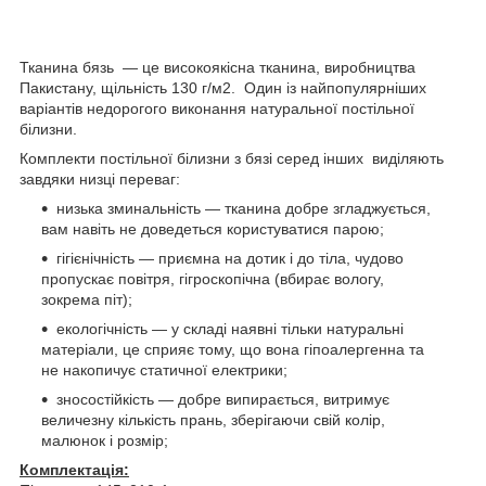
Тканина бязь — це високоякісна тканина, виробництва
Пакистану, щільність 130 г/м2. Один із найпопулярніших
варіантів недорогого виконання натуральної постільної
білизни.
Комплекти постільної білизни з бязі серед інших виділяють
завдяки низці переваг:
низька зминальність — тканина добре згладжується,
вам навіть не доведеться користуватися парою;
гігієнічність — приємна на дотик і до тіла, чудово
пропускає повітря, гігроскопічна (вбирає вологу,
зокрема піт);
екологічність — у складі наявні тільки натуральні
матеріали, це сприяє тому, що вона гіпоалергенна та
не накопичує статичної електрики;
зносостійкість — добре випирається, витримує
величезну кількість прань, зберігаючи свій колір,
малюнок і розмір;
Комплектація: