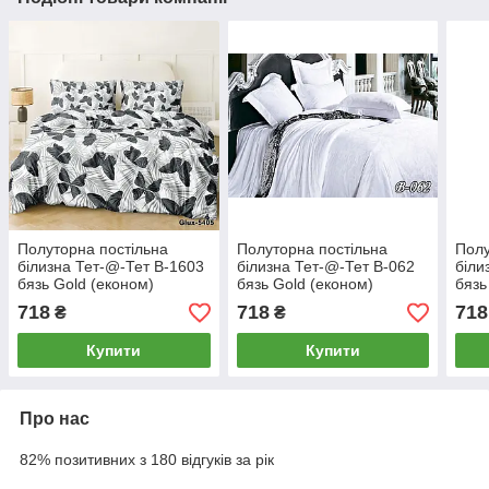
Полуторна постільна
Полуторна постільна
Полу
білизна Тет-@-Тет В-1603
білизна Тет-@-Тет В-062
біли
бязь Gold (економ)
бязь Gold (економ)
бязь
718
718
718
₴
₴
Купити
Купити
Про нас
82% позитивних з 180 відгуків за рік