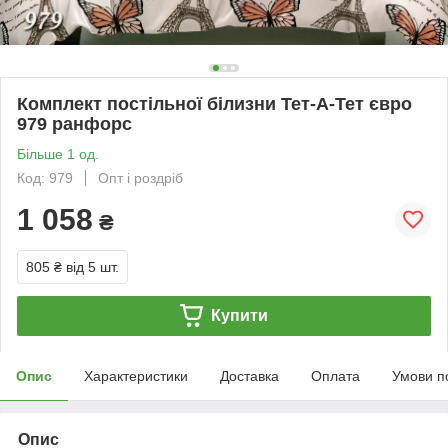
Комплект постільної білизни Тет-А-Тет євро
979 ранфорс
Більше 1 од.
Код: 979
Опт і роздріб
1 058
₴
805 ₴
від 5 шт.
Купити
Опис
Характеристики
Доставка
Оплата
Умови п
Опис