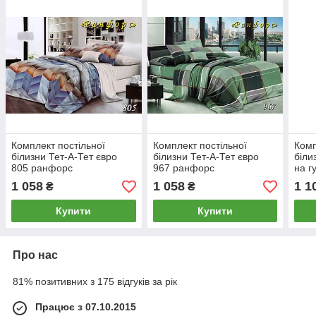
Комплект постільної
Комплект постільної
Комп
білизни Тет-А-Тет євро
білизни Тет-А-Тет євро
біли
805 ранфорс
967 ранфорс
на г
668
1 058
1 058
1 1
₴
₴
Купити
Купити
Про нас
81% позитивних з 175 відгуків за рік
Працює з 07.10.2015