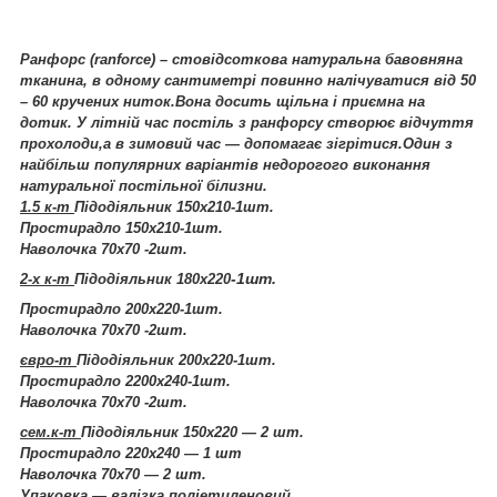
Ранфорс (ranforce) – стовідсоткова натуральна бавовняна
тканина, в одному сантиметрі повинно налічуватися від 50
– 60 кручених ниток.Вона досить щільна і приємна на
дотик. У літній час постіль з ранфорсу створює відчуття
прохолоди,а в зимовий час ― допомагає зігрітися.Один з
найбільш популярних варіантів недорогого виконання
натуральної постільної білизни.
1.5 к-т
Підодіяльник 150х210-1шт.
Простирадло 150х210-1шт.
Наволочка 70х70 -2шт.
-1шт.
2-х к-т
Підодіяльник 180х220
Простирадло 200х220-1шт.
Наволочка 70х70 -2шт.
євро-т
Підодіяльник 200х220-1шт.
Простирадло 2200х240-1шт.
Наволочка 70х70 -2шт.
сем.к-т
Підодіяльник 150х220 ― 2 шт.
Простирадло 220х240 ― 1 шт
Наволочка 70х70 ― 2 шт.
Упаковка
― валізка поліетиленовий