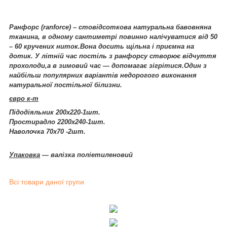
Ранфорс (ranforce) – стовідсоткова натуральна бавовняна
тканина, в одному сантиметрі повинно налічуватися від 50
– 60 кручених ниток.Вона досить щільна і приємна на
дотик. У літній час постіль з ранфорсу створює відчуття
прохолоди,а в зимовий час ― допомагає зігрітися.Один з
найбільш популярних варіантів недорогого виконання
натуральної постільної білизни.
євро к-т
Підодіяльник 200х220-1шт.
Простирадло 2200х240-1шт.
Наволочка 70х70 -2шт.
Упаковка
― валізка поліетиленовий
Всі товари даної групи