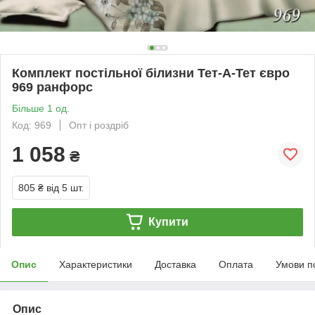
Комплект постільної білизни Тет-А-Тет євро
969 ранфорс
Більше 1 од.
Код: 969
Опт і роздріб
1 058
₴
805 ₴
від 5 шт.
Купити
Опис
Характеристики
Доставка
Оплата
Умови п
Опис