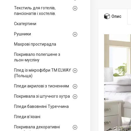
Текстиль для готелів,
пансіонатів і хостелів.
Опис
Скатертини
Рушники
Махрові простирадла
Покривало полегшене з
льон-мусліну
Плед із мікрофібри ТМ ELWAY
(Польща)
Пледи акрилові з тисненням
Покривала зі штучного хутра
Пледи бавовняні Туреччина
Пледи в'язані
Покривала декоративні