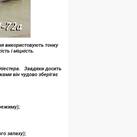
ння використовують тонку
сть і міцність.
оліестера. Завдяки досить
нками він чудово зберігає
 режиму);
го запаху);