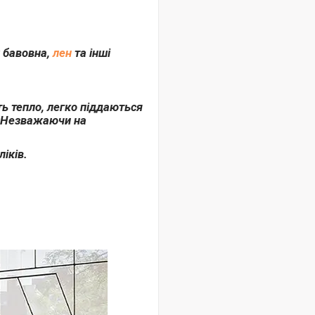
ж бавовна,
лен
та інші
ть тепло, легко піддаються
и. Незважаючи на
іків.