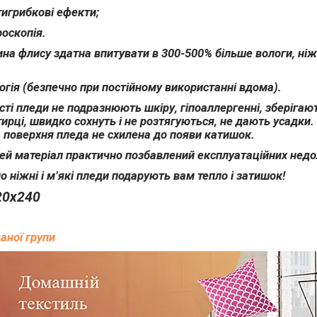
тигрибкові ефекти;
роскопія.
на флису здатна впитувати в 300-500% більше вологи, ні
огія (безпечно при постійному використанні вдома).
асті пледи не подразнюють шкіру, гіпоаллергенні, зберігаю
ирці, швидко сохнуть і не розтягуються, не дають усадк
, поверхня пледа не схилена до появи катишок.
цей матеріал практично позбавлений експлуатаційних недол
 ніжні і м’які пледи подарують вам тепло і затишок!
20х240
даної групи