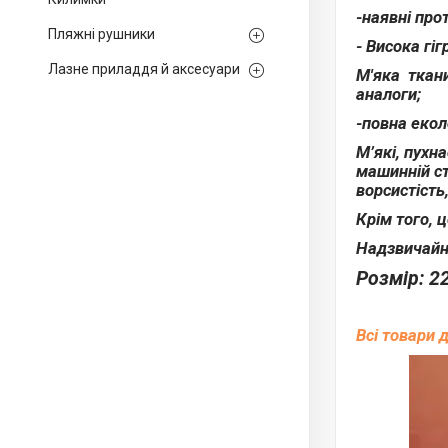
-наявні про
Пляжні рушники
- Висока гіг
Лазне приладдя й аксесуари
М'яка ткани
аналоги;
-повна екол
М’які, пухн
машинній ст
ворсистість
Крім того, 
Надзвичайно
Розмір: 2
Всі товари 