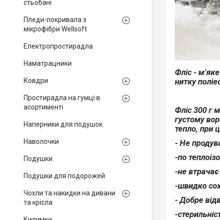
стьобані
Пледи-покривала з
мікрофібри Wellsoft
Електропростирадла
Наматрацники
Фліс - м’як
Ковдри
нитку поліе
Простирадла на гумці в
асортименті
Фліс 300 г 
густому вор
Наперники для подушок
тепло, при 
Наволочки
- Не продува
-по теплоіз
Подушки
-не втрачає
Подушки для подорожей
-швидко сох
Чохли та накидки на дивани
- Добре від
та крісла
-стерильніс
Килимки