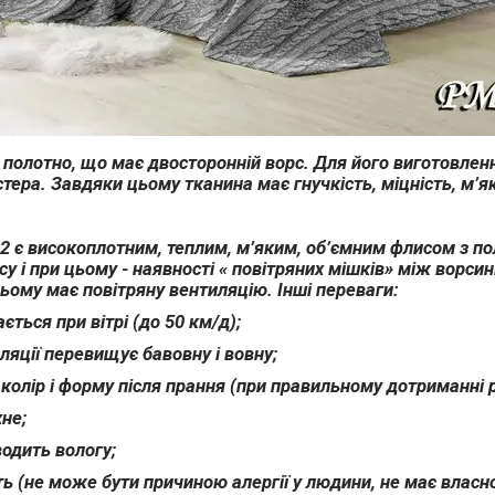
е полотно, що має двосторонній ворс. Для його виготовле
стера. Завдяки цьому тканина має гнучкість, міцність, м’які
м2 є високоплотним, теплим, м’яким, об’ємним флисом з п
су і при цьому - наявності « повітряних мішків» між ворси
цьому має повітряну вентиляцію. Інші переваги:
ється при вітрі (до 50 км/д);
оляції перевищує бавовну і вовну;
 колір і форму після прання (при правильному дотриманні
не;
водить вологу;
ть (не може бути причиною алергії у людини, не має власно