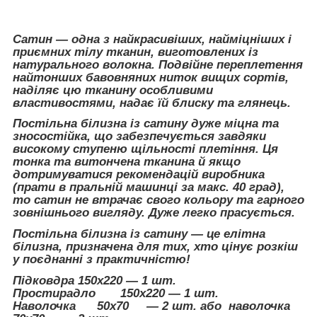
Сатин — одна з найкрасивіших, найміцніших і
приємних тілу тканин, виготовлених із
натурального волокна. Подвійне переплетення
найтонших бавовняних ниток вищих сортів,
наділяє цю тканину особливими
властивостями, надає їй блиску та глянець.
Постільна білизна із сатину дуже міцна та
зносостійка, що забезпечується завдяки
високому ступеню щільності плетіння. Ця
тонка та витончена тканина й якщо
дотримуватися рекомендацій виробника
(прати в пральній машинці за макс. 40 град),
то сатин не втрачає свого кольору та гарного
зовнішнього вигляду. Дуже легко прасується.
Постільна білизна із сатину — це елітна
білизна, призначена для тих, хто цінує розкіш
у поєднанні з практичністю!
Підковдра 150х220 — 1 шт.
Простирадло 150х220 — 1 шт.
Наволочка 50х70 ― 2 шт. або наволочка