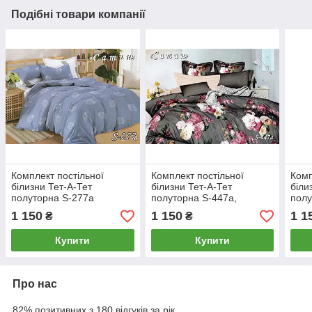
Подібні товари компанії
Комплект постільної
Комплект постільної
Комп
білизни Тет-А-Тет
білизни Тет-А-Тет
біли
полуторна S-277а
полуторна S-447а,
полу
нав.50х70
(нав
1 150
1 150
1 1
₴
₴
Купити
Купити
Про нас
82% позитивних з 180 відгуків за рік