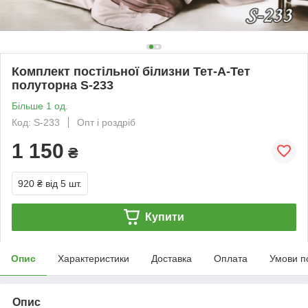
Комплект постільної білизни Тет-А-Тет
полуторна S-233
Більше 1 од.
Код: S-233
Опт і роздріб
1 150
₴
920 ₴
від 5 шт.
Купити
Опис
Характеристики
Доставка
Оплата
Умови п
Опис